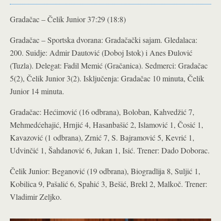
Gradačac – Čelik Junior 37:29 (18:8)
Gradačac – Sportska dvorana: Gradačački sajam. Gledalaca:
200. Suidje: Admir Dautović (Doboj Istok) i Anes Đulović
(Tuzla). Delegat: Fadil Memić (Gračanica). Sedmerci: Gradačac
5(2), Čelik Junior 3(2). Isključenja: Gradačac 10 minuta, Čelik
Junior 14 minuta.
Gradačac: Hećimović (16 odbrana), Boloban, Kahvedžić 7,
Mehmedćehajić, Hrnjić 4, Hasanbašić 2, Islamović 1, Čosić 1,
Kavazović (1 odbrana), Zrnić 7, S. Bajramović 5, Kevrić 1,
Udvinčić 1, Šahdanović 6, Jukan 1, Isić. Trener: Dado Doborac.
Čelik Junior: Beganović (19 odbrana), Biogradlija 8, Suljić 1,
Kobilica 9, Pašalić 6, Spahić 3, Bešić, Brekl 2, Malkoč. Trener:
Vladimir Zeljko.