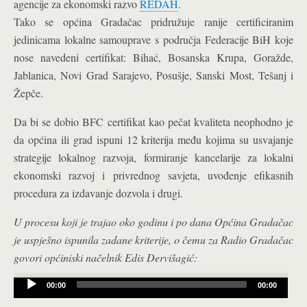
agencije za ekonomski razvo
REDAH
.
Tako se općina Gradačac pridružuje ranije certificiranim
jedinicama lokalne samouprave s područja Federacije BiH koje
nose navedeni certifikat: Bihać, Bosanska Krupa, Goražde,
Jablanica, Novi Grad Sarajevo, Posušje, Sanski Most, Tešanj i
Žepče.
Da bi se dobio BFC certifikat kao pečat kvaliteta neophodno je
da općina ili grad ispuni 12 kriterija među kojima su usvajanje
strategije lokalnog razvoja, formiranje kancelarije za lokalni
ekonomski razvoj i privrednog savjeta, uvođenje efikasnih
procedura za izdavanje dozvola i drugi.
U procesu koji je trajao oko godinu i po dana Općina Gradačac
je uspješno ispunila zadane kriterije, o čemu za Radio Gradačac
govori općiniski načelnik Edis Dervišagić:
Audio
00:00
00:00
Player