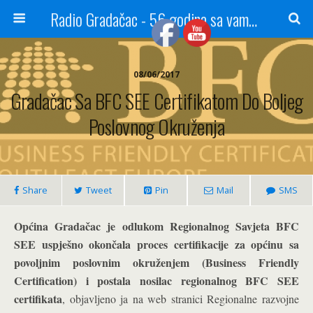
Radio Gradačac - 56 godina sa vama...
08/06/2017
Gradačac Sa BFC SEE Certifikatom Do Boljeg
Poslovnog Okruženja
Share
Tweet
Pin
Mail
SMS
Općina Gradačac je odlukom Regionalnog Savjeta BFC
SEE uspješno okončala proces certifikacije za općinu sa
povoljnim poslovnim okruženjem (Business Friendly
Certification) i postala nosilac regionalnog BFC SEE
certifikata
, objavljeno ja na web stranici Regionalne razvojne