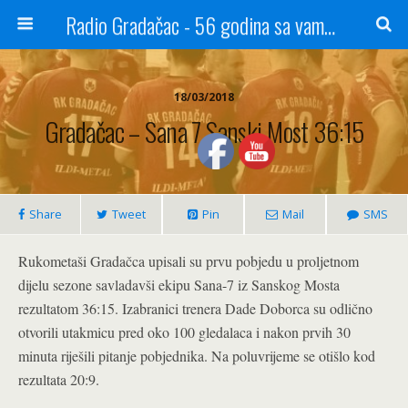
Radio Gradačac - 56 godina sa vama...
18/03/2018
Gradačac – Sana 7 Sanski Most 36:15
Share
Tweet
Pin
Mail
SMS
Rukometaši Gradačca upisali su prvu pobjedu u proljetnom
dijelu sezone savladavši ekipu Sana-7 iz Sanskog Mosta
rezultatom 36:15. Izabranici trenera Dade Doborca su odlično
otvorili utakmicu pred oko 100 gledalaca i nakon prvih 30
minuta riješili pitanje pobjednika. Na poluvrijeme se otišlo kod
rezultata 20:9.