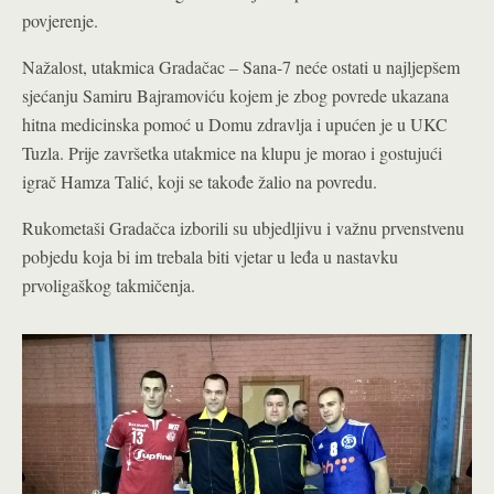
povjerenje.
Nažalost, utakmica Gradačac – Sana-7 neće ostati u najljepšem
sjećanju Samiru Bajramoviću kojem je zbog povrede ukazana
hitna medicinska pomoć u Domu zdravlja i upućen je u UKC
Tuzla. Prije završetka utakmice na klupu je morao i gostujući
igrač Hamza Talić, koji se takođe žalio na povredu.
Rukometaši Gradačca izborili su ubjedljivu i važnu prvenstvenu
pobjedu koja bi im trebala biti vjetar u leđa u nastavku
prvoligaškog takmičenja.