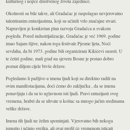
kulturnog i uopće društvenog života zajednice.
Okolnosti su bile takv
e, ali Gradačac je raspolagao nevjerovatno
talentiranim entuzijastima, koji su učinili vrlo značajne stvari.
Napravljen je konkretan plan razvoja Gradačca u svakom
pogledu. Pored industrijalizacije, Gradačac je već 1969. godine
imao Sajam šljive, nakon toga festivale Pjesme ljeta, Noći
sevdaha, da bi 1973. godine bili organizirani Kikićevi susreti. U
te četiri godine, mali grad na sjeveru Bosne je postao dobro
poznat diljem cijele bivše države.
Pogledamo li pažljivo u imena ljudi koji su direktno radili na
ovim manifestacijama, doći ćemo do zaključka , da se imena
ponavljaju i da su to uglavnom isti ljudi. Pravi entuzijasti svog
vremena, hrabri da se uhvate u koštac sa mnogo jačim sredinama
velike države.
Imena tih ljudi ne želim spominjati. Vjerovatno bih nekoga
ispustio i učinio grešku, ali ovaj profil će vremenom isticati