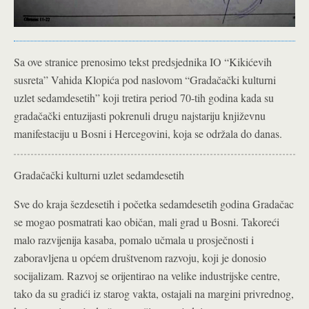
Sa ove stranice prenosimo tekst predsjednika IO “Kikićevih
susreta” Vahida Klopića pod naslovom “Gradačački kulturni
uzlet sedamdesetih” koji tretira period 70-tih godina kada su
gradačački entuzijasti pokrenuli drugu najstariju književnu
manifestaciju u Bosni i Hercegovini, koja se održala do danas.
Gradačački kulturni uzlet sedamdesetih
Sve do kraja šezdesetih i početka sedamdesetih godina Gradačac
se mogao posmatrati kao običan, mali grad u Bosni. Takoreći
malo razvijenija kasaba, pomalo učmala u prosječnosti i
zaboravljena u općem društvenom razvoju, koji je donosio
socijalizam. Razvoj se orijentirao na velike industrijske centre,
tako da su gradići iz starog vakta, ostajali na margini privrednog,