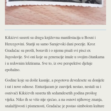
Kikićevi susreti su druga književna manifestacija u Bosni i
Hercegovini. Stariji su samo Sarajevski dani poezije. Kroz
Gradačac su prošli, boravili i o njemu pisali svi pisci ex
Jugoslavije. Svi oni koje su generacije imale u svojim čitankama
i u redovnim lektirama. Sve to, iz ove perspektive djeluje
epohalno.
Godine koje su došle kasnije, a pogotovu devedesete su donijele
i rat i nove odnose. Entuzijazam je zauvijek nestao, nestali su i
osnivači Kikićevih susreta tih sedamdesetih godina prošlog
vijeka. Niko ih se više nije sjećao, a na osnovi njihovog znanja,
snalažljivosti i pismenosti, Gradačac je postao simbolom kulture