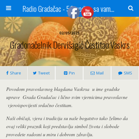
Radio Gradačac - 56 godina sa vama...
02/05/2021
Gradonačelnik Dervišagić Čestitao Vaskrs
Share
Tweet
Pin
Mail
SMS
Povodom pravoslavnog blagdana Vaskrsa u ime gradske
uprave Grada Gradačac i lično svim vjernicima pravoslavne
vjeroispovijesti srdačno čestitam.
Naši običaji, vjera i tradicija su naše bogatstvo tako želimo da
ovaj veliki praznik koji predstavlja simbol života i slobode
provedete radosni u miru i dobrom zdravlju.