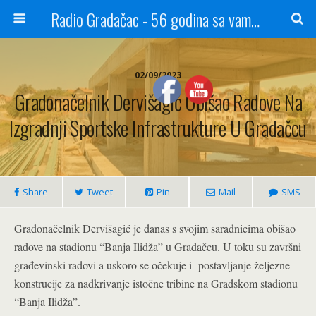
Radio Gradačac - 56 godina sa vama...
02/09/2023
Gradonačelnik Dervišagić Obišao Radove Na
Izgradnji Sportske Infrastrukture U Gradačcu
Share
Tweet
Pin
Mail
SMS
Gradonačelnik Dervišagić je danas s svojim saradnicima obišao
radove na stadionu “Banja Ilidža” u Gradačcu. U toku su završni
građevinski radovi a uskoro se očekuje i postavljanje željezne
konstrucije za nadkrivanje istočne tribine na Gradskom stadionu
“Banja Ilidža”.