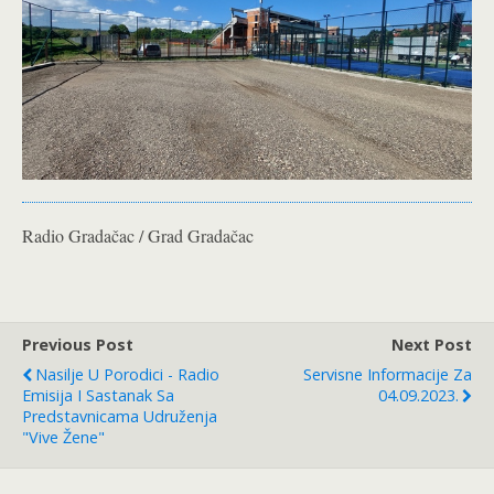
Radio Gradačac / Grad Gradačac
Previous Post
Next Post
Nasilje U Porodici - Radio
Servisne Informacije Za
Emisija I Sastanak Sa
04.09.2023.
Predstavnicama Udruženja
"Vive Žene"