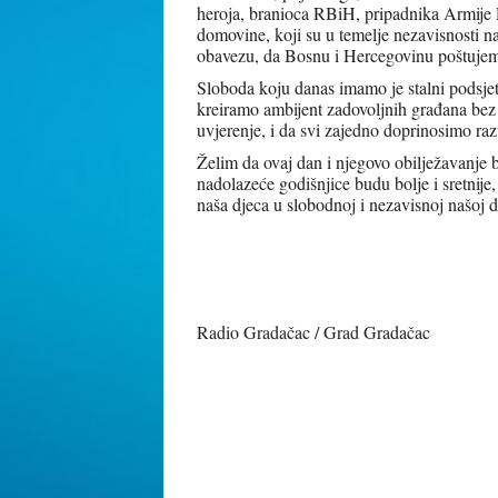
heroja, branioca RBiH, pripadnika Armije R
domovine, koji su u temelje nezavisnosti na
obavezu, da Bosnu i Hercegovinu poštuje
Sloboda koju danas imamo je stalni podsje
kreiramo ambijent zadovoljnih građana bez o
uvjerenje, i da svi zajedno doprinosimo razv
Želim da ovaj dan i njegovo obilježavanje 
nadolazeće godišnjice budu bolje i sretnij
naša djeca u slobodnoj i nezavisnoj našoj
Radio Gradačac / Grad Gradačac