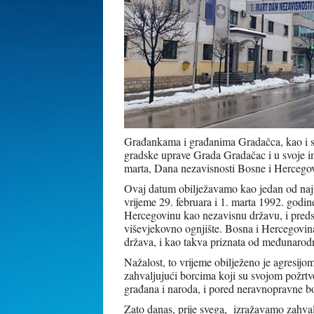
Građankama i građanima Gradačca, kao i 
gradske uprave Grada Gradačac i u svoje i
marta, Dana nezavisnosti Bosne i Hercego
Ovaj datum obilježavamo kao jedan od najva
vrijeme 29. februara i 1. marta 1992. godine
Hercegovinu kao nezavisnu državu, i predst
viševjekovno ognjište. Bosna i Hercegovina
država, i kao takva priznata od međunarod
Nažalost, to vrijeme obilježeno je agresij
zahvaljujući borcima koji su svojom požrtv
građana i naroda, i pored neravnopravne b
Zato danas, prije svega, izražavamo zahva