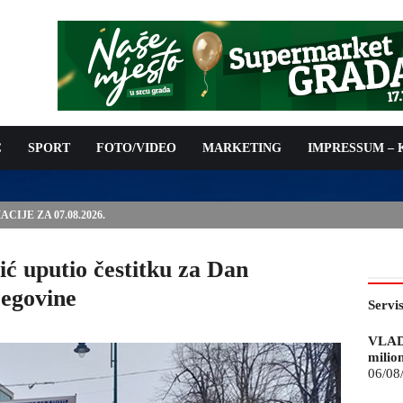
C
SPORT
FOTO/VIDEO
MARKETING
IMPRESSUM –
IJE ZA 07.08.2026.
ć uputio čestitku za Dan
cegovine
Servi
VLAD
milio
06/08