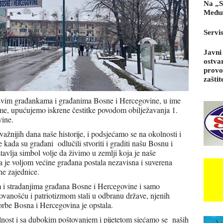
Na „S
Međun
Servi
Javni
ostva
provo
zaštit
svim građankama i građanima Bosne i Hercegovine, u ime
me, upućujemo iskrene čestitke povodom obilježavanja 1.
vine.
žnijih dana naše historije, i podsjećamo se na okolnosti i
 kada su građani odlučili stvoriti i graditi našu Bosnu i
avlja simbol volje da živimo u zemlji koja je naše
 je voljom većine građana postala nezavisna i suverena
ne zajednice.
om i stradanjima građana Bosne i Hercegovine i samo
ovanošću i patriotizmom stali u odbranu države, njenih
orbe Bosna i Hercegovina je opstala.
lnost i sa dubokim poštovanjem i pijetetom sjećamo se naših