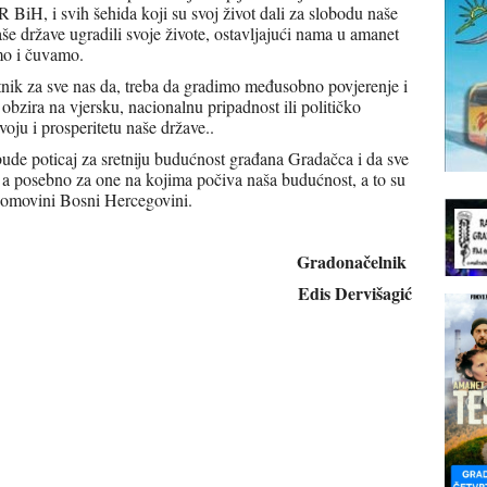
 BiH, i svih šehida koji su svoj život dali za slobodu naše
še države ugradili svoje živote, ostavljajući nama u amanet
mo i čuvamo.
tnik za sve nas da, treba da gradimo međusobno povjerenje i
bzira na vjersku, nacionalnu pripadnost ili političko
oju i prosperitetu naše države..
bude poticaj za sretniju budućnost građana Gradačca i da sve
e, a posebno za one na kojima počiva naša budućnost, a to su
 domovini Bosni Hercegovini.
Gradonačelnik
Edis Dervišagić