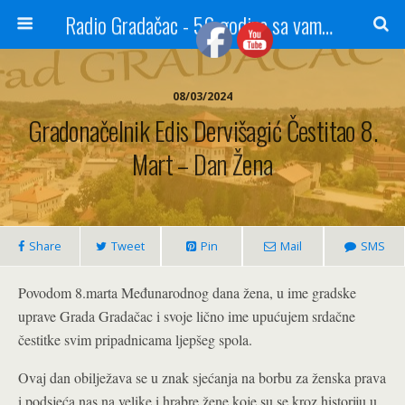
Radio Gradačac - 56 godina sa vama...
08/03/2024
Gradonačelnik Edis Dervišagić Čestitao 8.
Mart – Dan Žena
Share
Tweet
Pin
Mail
SMS
Povodom 8.marta Međunarodnog dana žena, u ime gradske
uprave Grada Gradačac i svoje lično ime upućujem srdačne
čestitke svim pripadnicama ljepšeg spola.
Ovaj dan obilježava se u znak sjećanja na borbu za ženska prava
i podsjeća nas na velike i hrabre žene koje su se kroz historiju u