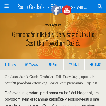
Radio Gradačac - 56 godina sa vama...
25/12/2022
Gradonačelnik Edis Dervišagić Uputio
Čestitku Povodom Božića
Share
Tweet
Pin
Mail
SMS
Gradaonačelnik Grada Gradačca, Edis Dervišagić, uputio je
čestitku povodom katoličkog Božića koju prenosimo u cijelosti:
Poštovani sugrađani pred nama su božićni blagdani, tim
povodom svim građanima katoličke vjeroispovjesti u ime
gradske uprave grada Gradačac i svoje ime upućujem