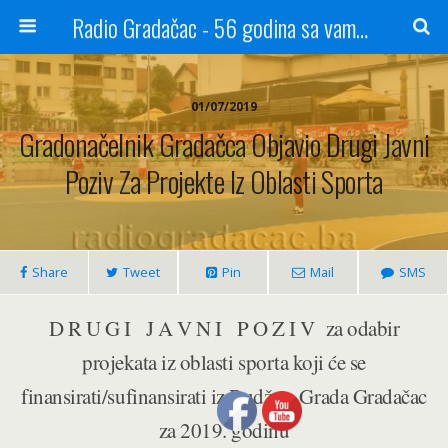
Radio Gradačac - 56 godina sa vama...
01/07/2019
Gradonačelnik Gradačca Objavio Drugi Javni
Poziv Za Projekte Iz Oblasti Sporta
Share
Tweet
Pin
Mail
SMS
D R U G I J A V N I P O Z I V za odabir
projekata iz oblasti sporta koji će se
finansirati/sufinansirati iz Budžeta Grada Gradačac
za 2019. godinu