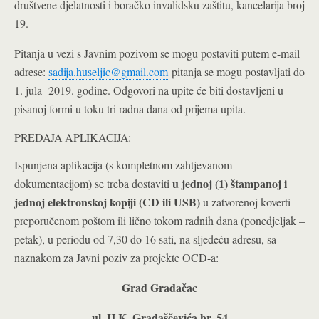
društvene djelatnosti i boračko invalidsku zaštitu, kancelarija broj
19.
Pitanja u vezi s Javnim pozivom se mogu postaviti putem e-mail
adrese:
sadija.huseljic@gmail.com
pitanja se mogu postavljati do
1. jula 2019. godine. Odgovori na upite će biti dostavljeni u
pisanoj formi u toku tri radna dana od prijema upita.
PREDAJA APLIKACIJA:
Ispunjena aplikacija (s kompletnom zahtjevanom
u jednoj (1) štampanoj i
dokumentacijom) se treba dostaviti
jednoj elektronskoj kopiji (CD ili USB)
u zatvorenoj koverti
preporučenom poštom ili lično tokom radnih dana (ponedjeljak –
petak), u periodu od 7,30 do 16 sati, na sljedeću adresu, sa
naznakom za Javni poziv za projekte OCD-a:
Grad Gradačac
ul.
H.K. Gradaščevića br. 54