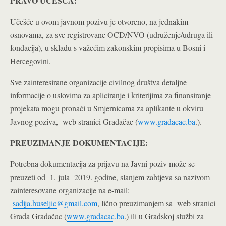
PRAVO UČEŠĆA:
Učešće u ovom javnom pozivu je otvoreno, na jednakim
osnovama, za sve registrovane OCD/NVO (udruženje/udruga ili
fondacija), u skladu s važećim zakonskim propisima u Bosni i
Hercegovini.
Sve zainteresirane organizacije civilnog društva detaljne
informacije o uslovima za apliciranje i kriterijima za finansiranje
projekata mogu pronaći u Smjernicama za aplikante u okviru
Javnog poziva, web stranici Gradačac (
www.gradacac.ba
.).
PREUZIMANJE DOKUMENTACIJE:
Potrebna dokumentacija za prijavu na Javni poziv može se
preuzeti od 1. jula 2019. godine, slanjem zahtjeva sa nazivom
zainteresovane organizacije na e-mail:
sadija.huseljic@gmail.com
, lično preuzimanjem sa web stranici
Grada Gradačac (
www.gradacac.ba
.) ili u Gradskoj službi za