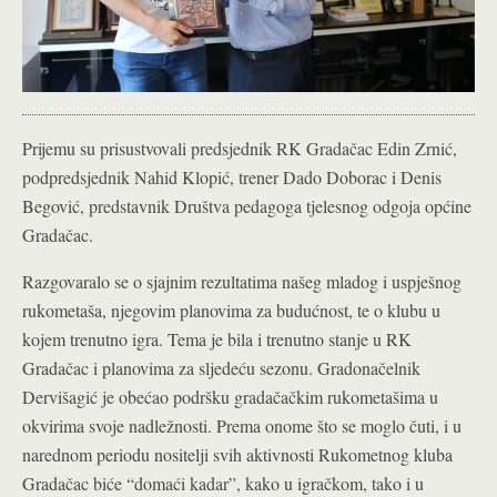
Prijemu su prisustvovali predsjednik RK Gradačac Edin Zrnić,
podpredsjednik Nahid Klopić, trener Dado Doborac i Denis
Begović, predstavnik Društva pedagoga tjelesnog odgoja općine
Gradačac.
Razgovaralo se o sjajnim rezultatima našeg mladog i uspješnog
rukometaša, njegovim planovima za budućnost, te o klubu u
kojem trenutno igra. Tema je bila i trenutno stanje u RK
Gradačac i planovima za sljedeću sezonu. Gradonačelnik
Dervišagić je obećao podršku gradačačkim rukometašima u
okvirima svoje nadležnosti. Prema onome što se moglo čuti, i u
narednom periodu nositelji svih aktivnosti Rukometnog kluba
Gradačac biće “domaći kadar”, kako u igračkom, tako i u