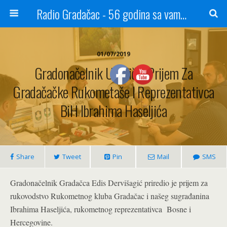
Radio Gradačac - 56 godina sa vama...
01/07/2019
Gradonačelnik Upriličio Prijem Za
Gradačačke Rukometaše I Reprezentativca
BiH Ibrahima Haseljića
Share
Tweet
Pin
Mail
SMS
Gradonačelnik Gradačca Edis Dervišagić priredio je prijem za
rukovodstvo Rukometnog kluba Gradačac i našeg sugrađanina
Ibrahima Haseljića, rukometnog reprezentativca Bosne i
Hercegovine.