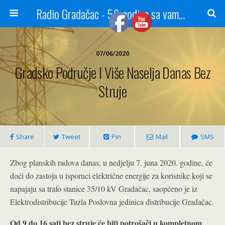
Radio Gradačac - 56 godina sa vama...
07/06/2020
Gradsko Područje I Više Naselja Danas Bez
Struje
Share
Tweet
Pin
Mail
SMS
Zbog planskih radova danas, u nedjelju 7. juna 2020. godine, će
doći do zastoja u isporuci električne energije za korisnike koji se
napajaju sa trafo stanice 35/10 kV Gradačac, saopćeno je iz
Elektrodistribucije Tuzla Poslovna jedinica distribucije Gradačac.
Od 9 do 16 sati bez struje će biti potrošači u kompletnom