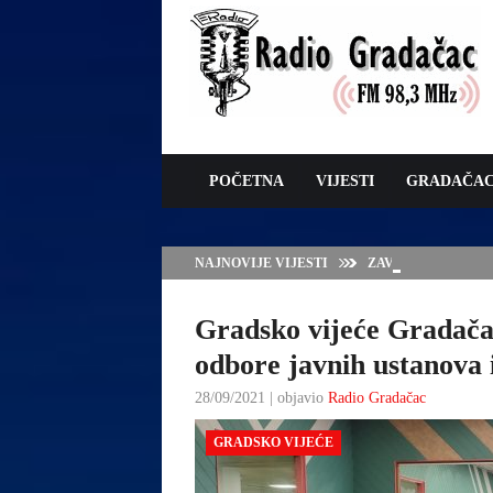
POČETNA
VIJESTI
GRADAČA
NAJNOVIJE VIJESTI
ZAVRŠNE PRIPREM
Gradsko vijeće Gradača
odbore javnih ustanova 
28/09/2021 | objavio
Radio Gradačac
GRADSKO VIJEĆE