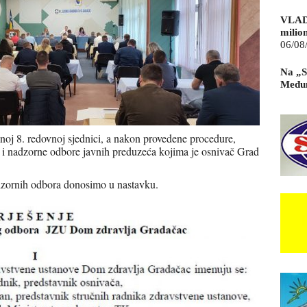
VLAD
milio
06/08
Na „S
Međun
noj 8. redovnoj sjednici, a nakon provedene procedure,
 i nadzorne odbore javnih preduzeća kojima je osnivač Grad
dzornih odbora donosimo u nastavku.