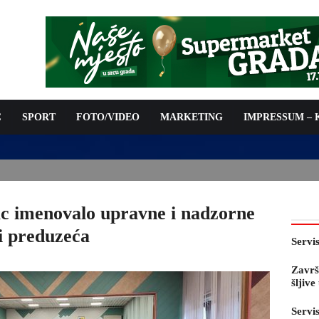
C
SPORT
FOTO/VIDEO
MARKETING
IMPRESSUM –
E PRED OTVARANJE 53. SAJMA ŠLJIVE U GRADAČCU
c imenovalo upravne i nadzorne
i preduzeća
Servi
Završ
šljiv
Servi