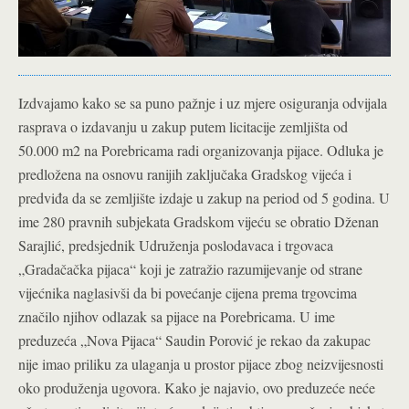
Izdvajamo kako se sa puno pažnje i uz mjere osiguranja odvijala
rasprava o izdavanju u zakup putem licitacije zemljišta od
50.000 m2 na Porebricama radi organizovanja pijace. Odluka je
predložena na osnovu ranijih zaključaka Gradskog vijeća i
predviđa da se zemljište izdaje u zakup na period od 5 godina. U
ime 280 pravnih subjekata Gradskom vijeću se obratio Dženan
Sarajlić, predsjednik Udruženja poslodavaca i trgovaca
„Gradačačka pijaca“ koji je zatražio razumijevanje od strane
vijećnika naglasivši da bi povećanje cijena prema trgovcima
značilo njihov odlazak sa pijace na Porebricama. U ime
preduzeća „Nova Pijaca“ Saudin Porović je rekao da zakupac
nije imao priliku za ulaganja u prostor pijace zbog neizvijesnosti
oko produženja ugovora. Kako je najavio, ovo preduzeće neće