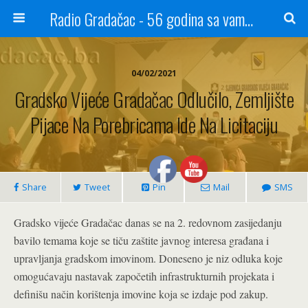
Radio Gradačac - 56 godina sa vama...
04/02/2021
Gradsko Vijeće Gradačac Odlučilo, Zemljište
Pijace Na Porebricama Ide Na Licitaciju
Share
Tweet
Pin
Mail
SMS
Gradsko vijeće Gradačac danas se na 2. redovnom zasijedanju
bavilo temama koje se tiču zaštite javnog interesa građana i
upravljanja gradskom imovinom. Doneseno je niz odluka koje
omogućavaju nastavak započetih infrastrukturnih projekata i
definišu način korištenja imovine koja se izdaje pod zakup.