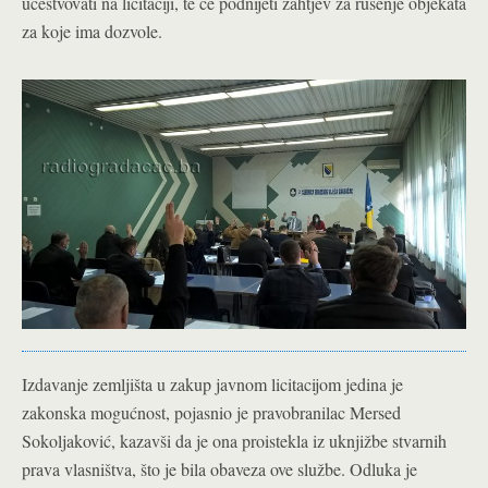
učestvovati na licitaciji, te će podnijeti zahtjev za rušenje objekata
za koje ima dozvole.
Izdavanje zemljišta u zakup javnom licitacijom jedina je
zakonska mogućnost, pojasnio je pravobranilac Mersed
Sokoljaković, kazavši da je ona proistekla iz uknjižbe stvarnih
prava vlasništva, što je bila obaveza ove službe. Odluka je