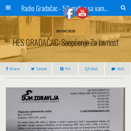
Radio Gradačac - 56 godina sa vama...
30/04/2020
HES GRADAČAC: Saopćenje Za Javnost
Share
Tweet
Pin
Mail
SMS