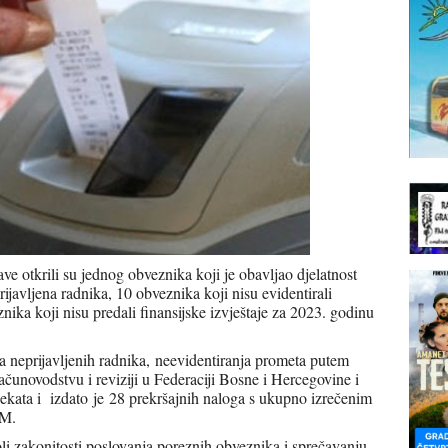
e otkrili su jednog obveznika koji je obavljao djelatnost
ijavljena radnika, 10 obveznika koji nisu evidentirali
nika koji nisu predali finansijske izvještaje za 2023. godinu
a neprijavljenih radnika, neevidentiranja prometa putem
čunovodstvu i reviziji u Federaciji Bosne i Hercegovine i
ekata i izdato je 28 prekršajnih naloga s ukupno izrečenim
KM.
li zakonitosti poslovanja poreznih obveznika i sprečavanju