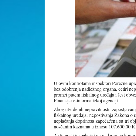
U ovim kontrolama inspektori Porezne uprav
bez odobrenja nadležnog organa, četiri nepr
promet putem fiskalnog uređaja i šest obvez
Finansijsko-informatičkoj agenciji.
Zbog utvrđenih nepravilnosti: zapošljavanj
fiskalnog uređaja, nepoštivanja Zakona o ra
neplaćanja doprinosa zapečaćena su tri obj
novčanim kaznama u iznosu 107.600,00 
Aktivnosti inspekcijskog nadzora na kontro