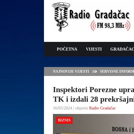
POČETNA
VIJESTI
GRADAČA
NAJNOVIJE VIJESTI
VLADA TK – POTP
GRADAČCA
Inspektori Porezne upra
TK i izdali 28 prekršajn
16/05/2024 | objavio
Radio Gradačac
BIZNIS