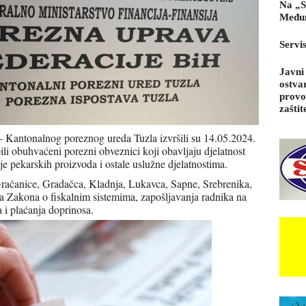
Na „S
Međun
Servi
Javni
ostva
provo
zaštit
– Kantonalnog poreznog ureda Tuzla izvršili su 14.05.2024.
li obuhvaćeni porezni obveznici koji obavljaju djelatnost
daje pekarskih proizvoda i ostale uslužne djelatnostima.
Gračanice, Gradačca, Kladnja, Lukavca, Sapne, Srebrenika,
nja Zakona o fiskalnim sistemima, zapošljavanja radnika na
a i plaćanja doprinosa.