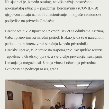
Na sjednici je, između ostalog, najviše pažnje posvećeno
novonastaloj situaciji – pandemiji koronavirusa (COVID-19)
njegovom uticaju na rad i funkcionisanje, i moguće ekonomske
posljedice na privredu Gradačca.
Gradonačelnik je upoznao Privredni savjet sa odlukama Kriznog
štaba i planovima za naredni period. Istakao je da se u narednom
periodu mora intenzivirati saradnja između privrednika i
Gradske uprave, te je stavio na raspolaganje sve ljudske resurse
–uposlene u Gradskoj upravi, a sve u cilju prevencije, suzbijanja
i smanjenja mogućnosti širenja virusa i očuvanja privredne
aktivnosti na području našeg grada.