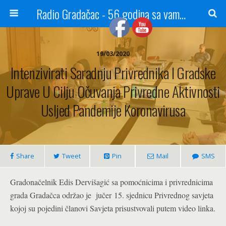
Radio Gradačac - 56 godina sa vama...
19/03/2020
Intenzivirati Saradnju Privrednika I Gradske
Uprave U Cilju Očuvanja Privredne Aktivnosti
Usljed Pandemije Koronavirusa
Share
Tweet
Pin
Mail
SMS
Gradonačelnik Edis Dervišagić sa pomoćnicima i privrednicima
grada Gradačca održao je jučer 15. sjednicu Privrednog savjeta
kojoj su pojedini članovi Savjeta prisustvovali putem video linka.