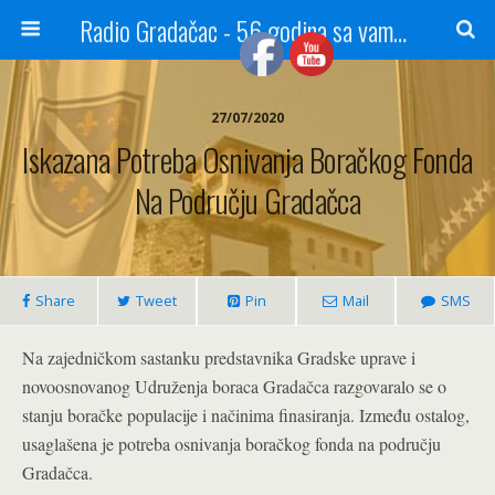
Radio Gradačac - 56 godina sa vama...
27/07/2020
Iskazana Potreba Osnivanja Boračkog Fonda
Na Području Gradačca
Share
Tweet
Pin
Mail
SMS
Na zajedničkom sastanku predstavnika Gradske uprave i
novoosnovanog Udruženja boraca Gradačca razgovaralo se o
stanju boračke populacije i načinima finasiranja. Između ostalog,
usaglašena je potreba osnivanja boračkog fonda na području
Gradačca.