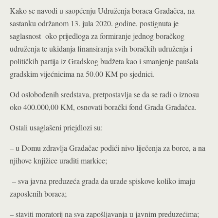
Kako se navodi u saopćenju Udruženja boraca Gradačca, na
sastanku održanom 13. jula 2020. godine, postignuta je
saglasnost oko prijedloga za formiranje jednog boračkog
udruženja te ukidanja finansiranja svih boračkih udruženja i
političkih partija iz Gradskog budžeta kao i smanjenje paušala
gradskim vijećnicima na 50.00 KM po sjednici.
Od oslobođenih sredstava, pretpostavlja se da se radi o iznosu
oko 400.000,00 KM, osnovati borački fond Grada Gradačca.
Ostali usaglašeni priejdlozi su:
– u Domu zdravlja Gradačac podići nivo liječenja za borce, a na
njihove knjižice uraditi markice;
– sva javna preduzeća grada da urade spiskove koliko imaju
zaposlenih boraca;
– staviti moratorij na sva zapošljavanja u javnim preduzećima;