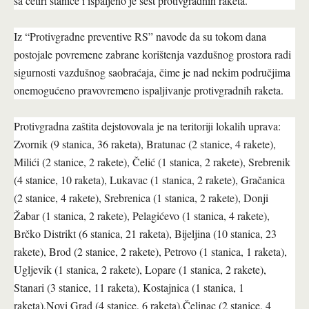
sa četiri stanice i ispaljeno je šest protivgradnih raketa.
Iz “Protivgradne preventive RS” navode da su tokom dana
postojale povremene zabrane korištenja vazdušnog prostora radi
sigurnosti vazdušnog saobraćaja, čime je nad nekim područjima
onemogućeno pravovremeno ispaljivanje protivgradnih raketa.
Protivgradna zaštita dejstovovala je na teritoriji lokalih uprava:
Zvornik (9 stanica, 36 raketa), Bratunac (2 stanice, 4 rakete),
Milići (2 stanice, 2 rakete), Čelić (1 stanica, 2 rakete), Srebrenik
(4 stanice, 10 raketa), Lukavac (1 stanica, 2 rakete), Gračanica
(2 stanice, 4 rakete), Srebrenica (1 stanica, 2 rakete), Donji
Žabar (1 stanica, 2 rakete), Pelagićevo (1 stanica, 4 rakete),
Brčko Distrikt (6 stanica, 21 raketa), Bijeljina (10 stanica, 23
rakete), Brod (2 stanice, 2 rakete), Petrovo (1 stanica, 1 raketa),
Ugljevik (1 stanica, 2 rakete), Lopare (1 stanica, 2 rakete),
Stanari (3 stanice, 11 raketa), Kostajnica (1 stanica, 1
raketa),Novi Grad (4 stanice, 6 raketa),Čelinac (2 stanice, 4