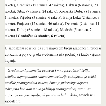
rakete), Gradiška (15 stanica, 47 raketa), Laktaši (6 stanica, 20
raketa), Srbac (7 stanica, 24 rakete), Kozarska Dubica (1 stanica,
1 raketa), Prijedor (3 stanice, 6 raketa), Banja Luka (2 stanice, 3
rakete), Prnjavor (12 stanica, 46 raketa), Derventa (7 stanica, 11
raketa), Doboj (6 stanica, 18 raketa), Modriča (5 stanica, 7
Gradačac (4 stanice, 6 raketa)
raketa) i
.
U saopštenju se ističe da su u najvećem broju gradonosni procesi
ublaženi, a pojave grada svedena na uža područja i kraće vrijeme
trajanja.
–
Gradonosni potencijal procesa i mnogobrojnosti ćelija,
veličina nepogodama zahvaćene teritorije zahtijevao je veliki
utrošak protivgradnih raketa, čime je jučerašnje dejstvo
izdvojeno kao dan u ovogodišnjoj protivgradnoj sezoni sa
najvećim brojem ispaljenih protivgradnih raketa
, navodi se u
saopštenju.