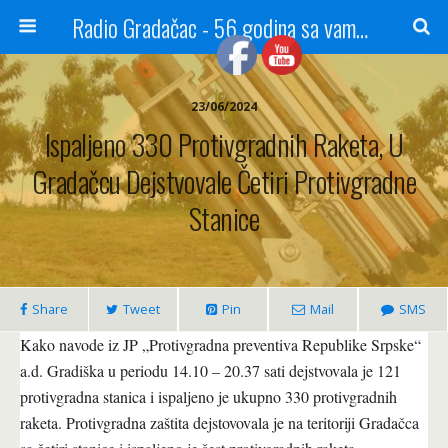
Radio Gradačac - 56 godina sa vama...
23/06/2024
Ispaljeno 330 Protivgradnih Raketa, U
Gradačcu Dejstvovale Četiri Protivgradne
Stanice
Share
Tweet
Pin
Mail
SMS
Kako navode iz JP „Protivgradna preventiva Republike Srpske“
a.d. Gradiška u periodu 14.10 – 20.37 sati dejstvovala je 121
protivgradna stanica i ispaljeno je ukupno 330 protivgradnih
raketa. Protivgradna zaštita dejstovovala je na teritoriji Gradačca