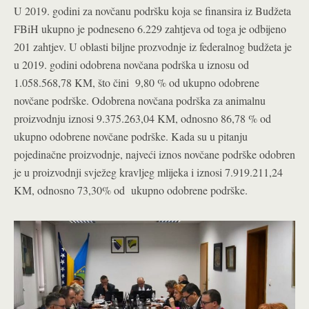
U 2019. godini za novčanu podršku koja se finansira iz Budžeta
FBiH ukupno je podneseno 6.229 zahtjeva od toga je odbijeno
201 zahtjev. U oblasti biljne prozvodnje iz federalnog budžeta je
u 2019. godini odobrena novčana podrška u iznosu od
1.058.568,78 KM, što čini 9,80 % od ukupno odobrene
novčane podrške. Odobrena novčana podrška za animalnu
proizvodnju iznosi 9.375.263,04 KM, odnosno 86,78 % od
ukupno odobrene novčane podrške. Kada su u pitanju
pojedinačne proizvodnje, najveći iznos novčane podrške odobren
je u proizvodnji svježeg kravljeg mlijeka i iznosi 7.919.211,24
KM, odnosno 73,30% od ukupno odobrene podrške.