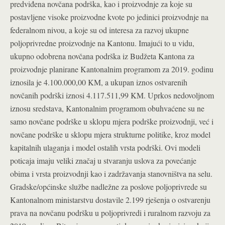
predviđena novčana podrška, kao i proizvodnje za koje su
postavljene visoke proizvodne kvote po jedinici proizvodnje na
federalnom nivou, a koje su od interesa za razvoj ukupne
poljoprivredne proizvodnje na Kantonu. Imajući to u vidu,
ukupno odobrena novčana podrška iz Budžeta Kantona za
proizvodnje planirane Kantonalnim programom za 2019. godinu
iznosila je 4.100.000,00 KM, a ukupan iznos ostvarenih
novčanih podrški iznosi 4.117.511,99 KM. Uprkos nedovoljnom
iznosu sredstava, Kantonalnim programom obuhvaćene su ne
samo novčane podrške u sklopu mjera podrške proizvodnji, već i
novčane podrške u sklopu mjera strukturne politike, kroz model
kapitalnih ulaganja i model ostalih vrsta podrški. Ovi modeli
poticaja imaju veliki značaj u stvaranju uslova za povećanje
obima i vrsta proizvodnji kao i zadržavanja stanovništva na selu.
Gradske/općinske službe nadležne za poslove poljoprivrede su
Kantonalnom ministarstvu dostavile 2.199 rješenja o ostvarenju
prava na novčanu podršku u poljoprivredi i ruralnom razvoju za