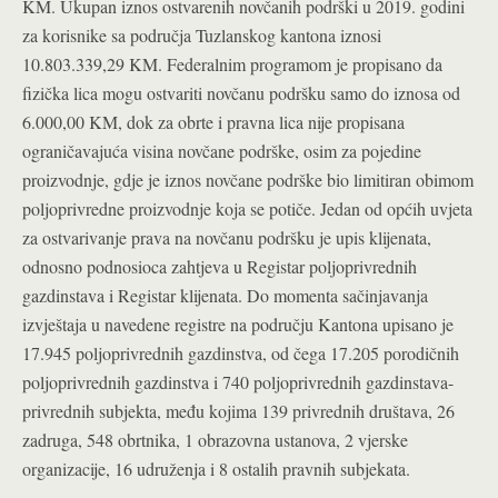
KM. Ukupan iznos ostvarenih novčanih podrški u 2019. godini
za korisnike sa područja Tuzlanskog kantona iznosi
10.803.339,29 KM. Federalnim programom je propisano da
fizička lica mogu ostvariti novčanu podršku samo do iznosa od
6.000,00 KM, dok za obrte i pravna lica nije propisana
ograničavajuća visina novčane podrške, osim za pojedine
proizvodnje, gdje je iznos novčane podrške bio limitiran obimom
poljoprivredne proizvodnje koja se potiče. Jedan od općih uvjeta
za ostvarivanje prava na novčanu podršku je upis klijenata,
odnosno podnosioca zahtjeva u Registar poljoprivrednih
gazdinstava i Registar klijenata. Do momenta sačinjavanja
izvještaja u navedene registre na području Kantona upisano je
17.945 poljoprivrednih gazdinstva, od čega 17.205 porodičnih
poljoprivrednih gazdinstva i 740 poljoprivrednih gazdinstava-
privrednih subjekta, među kojima 139 privrednih društava, 26
zadruga, 548 obrtnika, 1 obrazovna ustanova, 2 vjerske
organizacije, 16 udruženja i 8 ostalih pravnih subjekata.