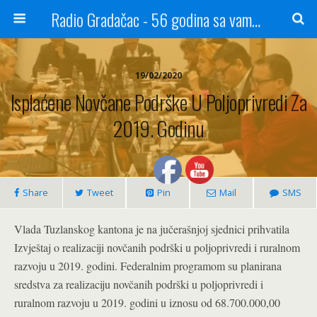
Radio Gradačac - 56 godina sa vama...
19/02/2020
Isplaćene Novčane Podrške U Poljoprivredi Za
2019. Godinu
Share
Tweet
Pin
Mail
SMS
Vlada Tuzlanskog kantona je na jučerašnjoj sjednici prihvatila
Izvještaj o realizaciji novčanih podrški u poljoprivredi i ruralnom
razvoju u 2019. godini. Federalnim programom su planirana
sredstva za realizaciju novčanih podrški u poljoprivredi i
ruralnom razvoju u 2019. godini u iznosu od 68.700.000,00