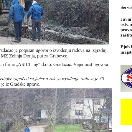
Servi
Javni
ostva
provo
zaštit
Ejub 
adačac je potpisan ugovor o izvođenju radova na izgradnji
majst
u MZ Zelinja Donja, put za Grabovce.
 i firme „ASILT ing“ d.o.o. Gradačac. Vrijednost ugovora
linjke započeti su jučer a rok za izvođenje radova je 30
 je iz Gradske uprave.