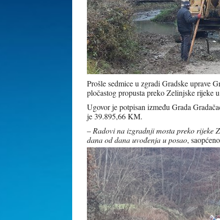
Prošle sedmice u zgradi Gradske uprave Gr
pločastog propusta preko Zelinjske rijeke 
Ugovor je potpisan između Grada Gradačac
je 39.895,66 KM.
–
Radovi na izgradnji mosta preko rijeke Ze
dana od dana uvođenja u posao
, saopćeno