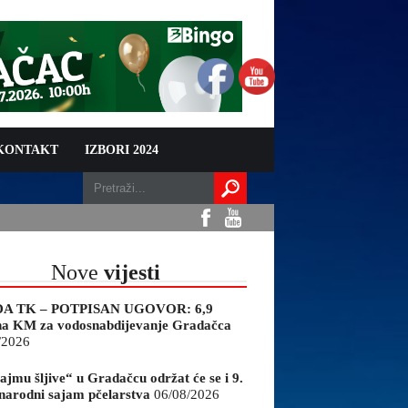
 KONTAKT
IZBORI 2024
Nove
vijesti
A TK – POTPISAN UGOVOR: 6,9
na KM za vodosnabdijevanje Gradačca
/2026
ajmu šljive“ u Gradačcu održat će se i 9.
arodni sajam pčelarstva
06/08/2026