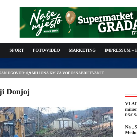
C
SPORT
FOTO/VIDEO
MARKETING
IMPRESSUM –
ISAN UGOVOR: 6,9 MILIONA KM ZA VODOSNABDIJEVANJE
ji Donjoj
VLAD
milio
06/08
Na „S
Međun