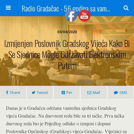
Radio Gradačac - 56 godina sa vama...
03/04/2020
Izmijenjen Poslovnik Gradskog Vijeća Kako Bi
Se Sjednice Mogle Održavati Elektronskim
Putem
Share
Tweet
Pin
Mail
SMS
Danas je u Gradačcu održana vanredna sjednica Gradskog
vijeća Gradačac. Na dnevnom redu bile su tri tačke. Prva tačka
dnevnog reda bio je Prijedlog odluke o izmjeni i dopuni
Poslovnika Općinskog (Gradskog) vijeća Gradačac. Vijećnici su