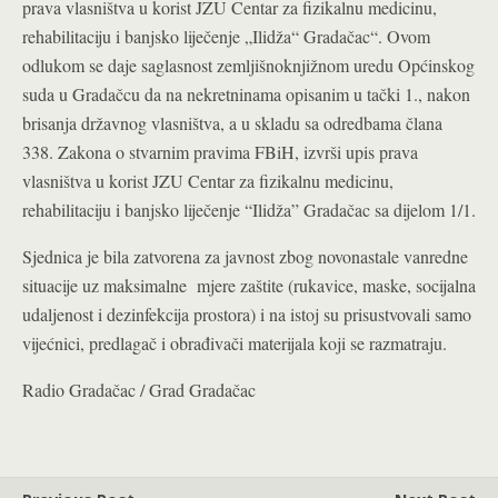
prava vlasništva u korist JZU Centar za fizikalnu medicinu,
rehabilitaciju i banjsko liječenje „Ilidža“ Gradačac“. Ovom
odlukom se daje saglasnost zemljišnoknjižnom uredu Općinskog
suda u Gradačcu da na nekretninama opisanim u tački 1., nakon
brisanja državnog vlasništva, a u skladu sa odredbama člana
338. Zakona o stvarnim pravima FBiH, izvrši upis prava
vlasništva u korist JZU Centar za fizikalnu medicinu,
rehabilitaciju i banjsko liječenje “Ilidža” Gradačac sa dijelom 1/1.
Sjednica je bila zatvorena za javnost zbog novonastale vanredne
situacije uz maksimalne mjere zaštite (rukavice, maske, socijalna
udaljenost i dezinfekcija prostora) i na istoj su prisustvovali samo
vijećnici, predlagač i obrađivači materijala koji se razmatraju.
Radio Gradačac / Grad Gradačac