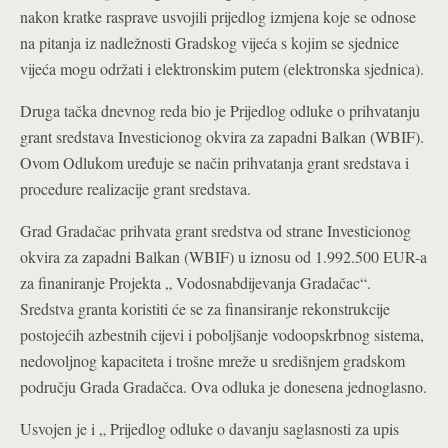
nakon kratke rasprave usvojili prijedlog izmjena koje se odnose
na pitanja iz nadležnosti Gradskog vijeća s kojim se sjednice
vijeća mogu održati i elektronskim putem (elektronska sjednica).
Druga tačka dnevnog reda bio je Prijedlog odluke o prihvatanju
grant sredstava Investicionog okvira za zapadni Balkan (WBIF).
Ovom Odlukom uređuje se način prihvatanja grant sredstava i
procedure realizacije grant sredstava.
Grad Gradačac prihvata grant sredstva od strane Investicionog
okvira za zapadni Balkan (WBIF) u iznosu od 1.992.500 EUR-a
za finaniranje Projekta „ Vodosnabdijevanja Gradačac“.
Sredstva granta koristiti će se za finansiranje rekonstrukcije
postojećih azbestnih cijevi i poboljšanje vodoopskrbnog sistema,
nedovoljnog kapaciteta i trošne mreže u središnjem gradskom
području Grada Gradačca. Ova odluka je donesena jednoglasno.
Usvojen je i „ Prijedlog odluke o davanju saglasnosti za upis