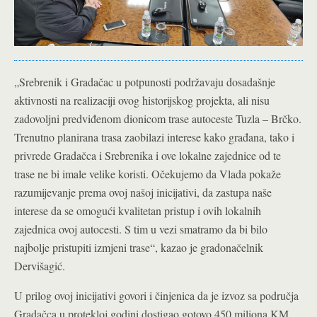
„Srebrenik i Gradačac u potpunosti podržavaju dosadašnje
aktivnosti na realizaciji ovog historijskog projekta, ali nisu
zadovoljni predviđenom dionicom trase autoceste Tuzla – Brčko.
Trenutno planirana trasa zaobilazi interese kako građana, tako i
privrede Gradačca i Srebrenika i ove lokalne zajednice od te
trase ne bi imale velike koristi. Očekujemo da Vlada pokaže
razumijevanje prema ovoj našoj inicijativi, da zastupa naše
interese da se omogući kvalitetan pristup i ovih lokalnih
zajednica ovoj autocesti. S tim u vezi smatramo da bi bilo
najbolje pristupiti izmjeni trase“, kazao je gradonačelnik
Dervišagić.
U prilog ovoj inicijativi govori i činjenica da je izvoz sa područja
Gradačca u protekloj godini dostigao gotovo 450 miliona KM,