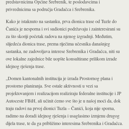
predstavnicima Općine Srebrenik, te poslodavcima i
privrednicima sa područja Gradačca i Srebrenika.
Kako je istaknuto na sastanku, prva dionica trase od Tuzle do
Čanića je nesporna i svi sudionici podržavaju i zainteresirani su
za što skoriji početak radova na njenog izgradnji. Međutim,
slijedeća dionica trase, prema riječima učesnika današnjeg
sastanka, ne zadovoljava interese Srebrenika i Gradačca, niti su
ove lokalne zajednice bile uopšte konsultirane prilikom izrade
idejnog rješenja trase.
„Domen kantonalnih institucija je izrada Prostornog plana i
prostorno planiranja. Sve ostale aktivnosti u vezi sa
projektovanjem i realizacijom realiziraju federalne institucije i JP
Autoceste FBiH, ali učinit ćemo sve što je u našoj moći da, dok
traju radovi na prvoj dionici Tuzla – Čanići, koja nije sporna,
radimo na doradi idejnog rješenja i usaglasimo izmjenu drugog
dijela trase, te da ga približimo interesima Srebrenika i Gradačca.