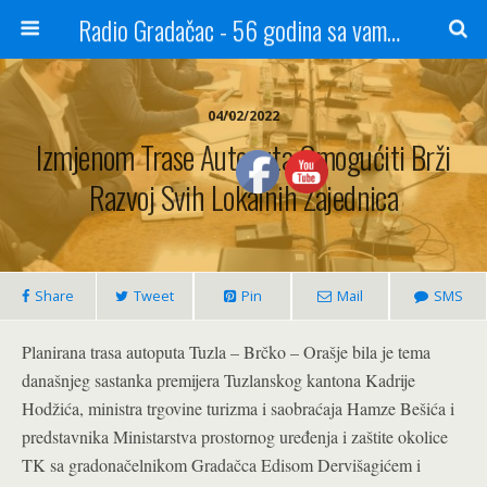
Radio Gradačac - 56 godina sa vama...
04/02/2022
Izmjenom Trase Autoputa Omogućiti Brži
Razvoj Svih Lokalnih Zajednica
Share
Tweet
Pin
Mail
SMS
Planirana trasa autoputa Tuzla – Brčko – Orašje bila je tema
današnjeg sastanka premijera Tuzlanskog kantona Kadrije
Hodžića, ministra trgovine turizma i saobraćaja Hamze Bešića i
predstavnika Ministarstva prostornog uređenja i zaštite okolice
TK sa gradonačelnikom Gradačca Edisom Dervišagićem i