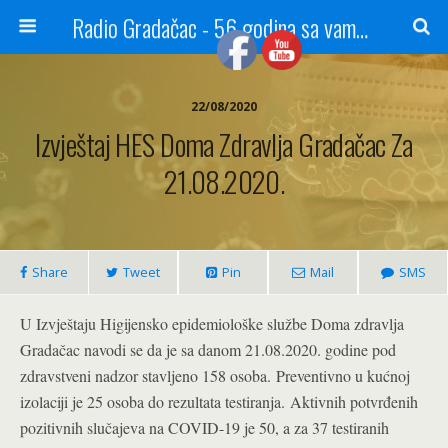
Radio Gradačac - 56 godina sa vama...
22/08/2020
Izvještaj HES Doma Zdravlja Gradačac Za
21.08.2020.
Share
Tweet
Pin
Mail
SMS
U Izvještaju Higijensko epidemiološke službe Doma zdravlja
Gradačac navodi se da je sa danom 21.08.2020. godine pod
zdravstveni nadzor stavljeno 158 osoba. Preventivno u kućnoj
izolaciji je 25 osoba do rezultata testiranja. Aktivnih potvrđenih
pozitivnih slučajeva na COVID-19 je 50, a za 37 testiranih