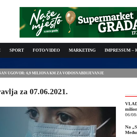
C
SPORT
FOTO/VIDEO
MARKETING
IMPRESSUM –
ISAN UGOVOR: 6,9 MILIONA KM ZA VODOSNABDIJEVANJE
vlja za 07.06.2021.
VLAD
milio
06/08
Na „S
Međun