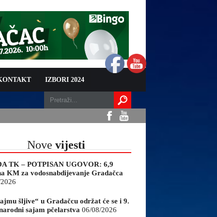
 KONTAKT
IZBORI 2024
Nove
vijesti
A TK – POTPISAN UGOVOR: 6,9
na KM za vodosnabdijevanje Gradačca
/2026
ajmu šljive“ u Gradačcu održat će se i 9.
arodni sajam pčelarstva
06/08/2026