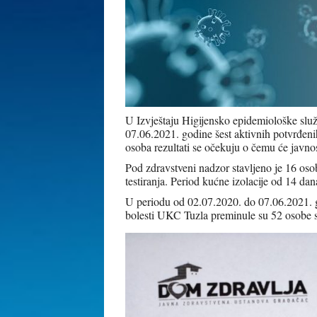
U Izvještaju Higijensko epidemiološke sl
07.06.2021. godine šest aktivnih potvrđeni
osoba rezultati se očekuju o čemu će javnos
Pod zdravstveni nadzor stavljeno je 16 osob
testiranja. Period kućne izolacije od 14 dan
U periodu od 02.07.2020. do 07.06.2021. 
bolesti UKC Tuzla preminule su 52 osobe 