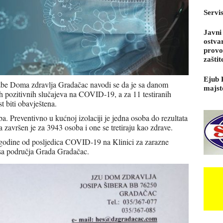
Servi
Javni
ostva
provo
zaštit
Ejub 
užbe Doma zdravlja Gradačac navodi se da je sa danom
majst
h pozitivnih slučajeva na COVID-19, a za 11 testiranih
t biti obavještena.
a. Preventivno u kućnoj izolaciji je jedna osoba do rezultata
a završen je za 3943 osoba i one se tretiraju kao zdrave.
godine od posljedica COVID-19 na Klinici za zarazne
sa područja Grada Gradačac.