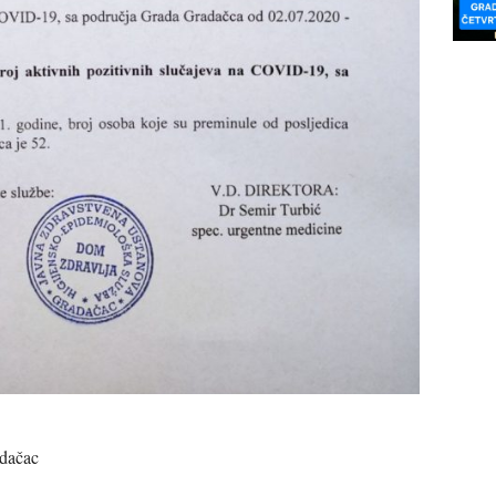
dačac