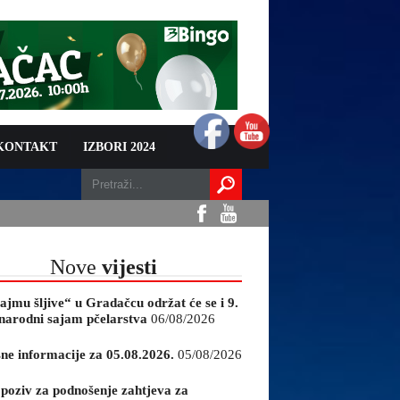
 KONTAKT
IZBORI 2024
Nove
vijesti
ajmu šljive“ u Gradačcu održat će se i 9.
arodni sajam pčelarstva
06/08/2026
sne informacije za 05.08.2026.
05/08/2026
 poziv za podnošenje zahtjeva za