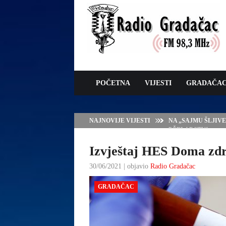
POČETNA
VIJESTI
GRADAČA
NAJNOVIJE VIJESTI
NA „SAJMU ŠLJIV
PČELARSTVA
Izvještaj HES Doma zdra
30/06/2021 | objavio
Radio Gradačac
GRADAČAC