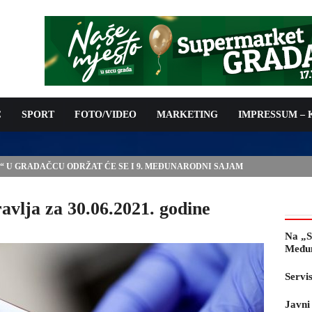
C
SPORT
FOTO/VIDEO
MARKETING
IMPRESSUM –
E“ U GRADAČCU ODRŽAT ĆE SE I 9. MEĐUNARODNI SAJAM
vlja za 30.06.2021. godine
Na „S
Međun
Servi
Javni