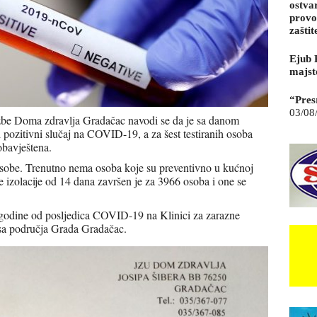
ostva
provo
zaštit
Ejub 
majst
“Pres
03/08
užbe Doma zdravlja Gradačac navodi se da je sa danom
 pozitivni slučaj na COVID-19, a za šest testiranih osoba
obavještena.
 osobe. Trenutno nema osoba koje su preventivno u kućnoj
ćne izolacije od 14 dana završen je za 3966 osoba i one se
godine od posljedica COVID-19 na Klinici za zarazne
sa područja Grada Gradačac.