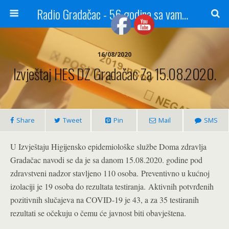
Radio Gradačac - 56 godina sa vama...
16/08/2020
Izvještaj HES DZ Gradačac Za 15.08.2020.
Share
Tweet
Pin
Mail
SMS
U Izvještaju Higijensko epidemiološke službe Doma zdravlja
Gradačac navodi se da je sa danom 15.08.2020. godine pod
zdravstveni nadzor stavljeno 110 osoba. Preventivno u kućnoj
izolaciji je 19 osoba do rezultata testiranja. Aktivnih potvrđenih
pozitivnih slučajeva na COVID-19 je 43, a za 35 testiranih
rezultati se očekuju o čemu će javnost biti obavještena.