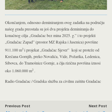
Okončanjem, odnosno deminiranjem ovog zadatka na području
našeg grada preostala su još dva projekta deminiranja do
konačnog cilja „Gradačac bez mina 2025. g.” i to projekti
„Gradačac Zapad” (prostor MZ Rajska i Jasenica) površine
2
911.100 m
i projekat „Gradačac Sjever” koji se proteže od
Krečana Gornjih, preko Novalića, Vide, Požarika, Ledenica,
Sibovca, do Tramošnice Gornje, a čija rizična površina iznosi
2
oko 1.060.000 m
.
Radio Gradačac / Gradska služba za civilnu zaštitu Gradačac
Previous Post
Next Post