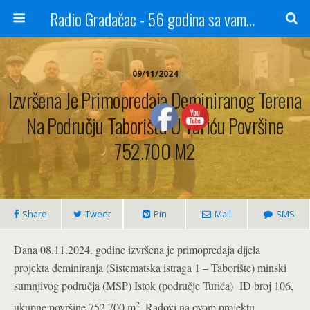
Radio Gradačac - 56 godina sa vama...
09/11/2024
Izvršena Je Primopredaja Deminiranog Terena
Na Području Taborišta U Turiću Površine
752.700 M2
Share
Tweet
Pin
Mail
SMS
Dana 08.11.2024. godine izvršena je primopredaja dijela
projekta deminiranja (Sistematska istraga 1 – Taborište) minski
sumnjivog područja (MSP) Istok (područje Turića) ID broj 106,
2
ukupne površine 752.700 m
. Radovi na ovom projektu