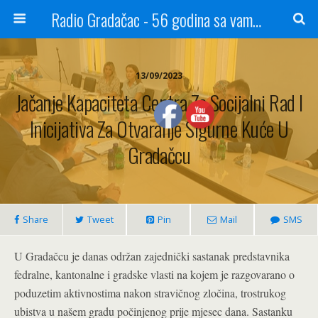
Radio Gradačac - 56 godina sa vama...
13/09/2023
Jačanje Kapaciteta Centra Za Socijalni Rad I
Inicijativa Za Otvaranje Sigurne Kuće U
Gradačcu
Share
Tweet
Pin
Mail
SMS
U Gradačcu je danas održan zajednički sastanak predstavnika
fedralne, kantonalne i gradske vlasti na kojem je razgovarano o
poduzetim aktivnostima nakon stravičnog zločina, trostrukog
ubistva u našem gradu počinjenog prije mjesec dana. Sastanku