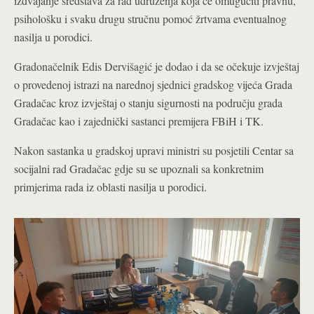
izdvajanje sredstava za rad udruženja koja će omugućiti pravnu,
psihološku i svaku drugu stručnu pomoć žrtvama eventualnog
nasilja u porodici.
Gradonačelnik Edis Dervišagić je dodao i da se očekuje izvještaj
o provedenoj istrazi na narednoj sjednici gradskog vijeća Grada
Gradačac kroz izvještaj o stanju sigurnosti na području grada
Gradačac kao i zajednički sastanci premijera FBiH i TK.
Nakon sastanka u gradskoj upravi ministri su posjetili Centar sa
socijalni rad Gradačac gdje su se upoznali sa konkretnim
primjerima rada iz oblasti nasilja u porodici.