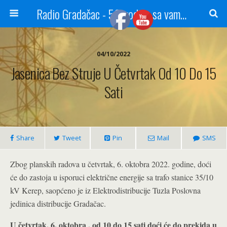
Radio Gradačac - 56 godina sa vama...
04/10/2022
Jasenica Bez Struje U Četvrtak Od 10 Do 15
Sati
Share
Tweet
Pin
Mail
SMS
Zbog planskih radova u četvrtak, 6. oktobra 2022. godine, doći
će do zastoja u isporuci električne energije sa trafo stanice 35/10
kV Kerep, saopćeno je iz Elektrodistribucije Tuzla Poslovna
jedinica distribucije Gradačac.
U četvrtak, 6. oktobra , od 10 do 15 sati doći će do prekida u