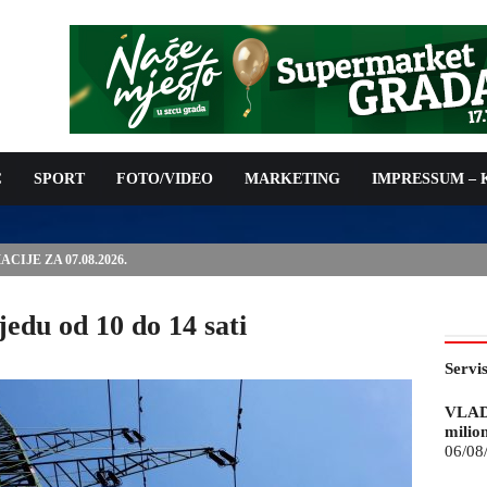
C
SPORT
FOTO/VIDEO
MARKETING
IMPRESSUM –
ISAN UGOVOR: 6,9 MILIONA KM ZA VODOSNABDIJEVANJE
jedu od 10 do 14 sati
Servi
VLAD
milio
06/08