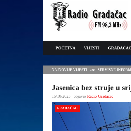
POČETNA
VIJESTI
GRADAČA
NAJNOVIJE VIJESTI
VLADA TK – POTP
GRADAČCA
Jasenica bez struje u sri
16/10/2023 | objavio
Radio Gradačac
GRADAČAC