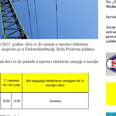
Na „S
Međun
Servi
Javni
ostva
provo
zaštit
 2023. godine, doći će do zastoja u isporuci električne
, saopćeno je iz Elektrodistribucije Tuzla Poslovna jedinica
ti doći će do prekida u isporuci električne energije u naselju