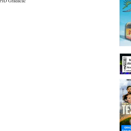
 PJD Gradačac