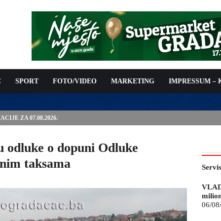
C
SPORT
FOTO/VIDEO
MARKETING
IMPRESSUM –
ISAN UGOVOR: 6,9 MILIONA KM ZA VODOSNABDIJEVANJE
u odluke o dopuni Odluke
vnim taksama
Servi
VLAD
milio
06/08