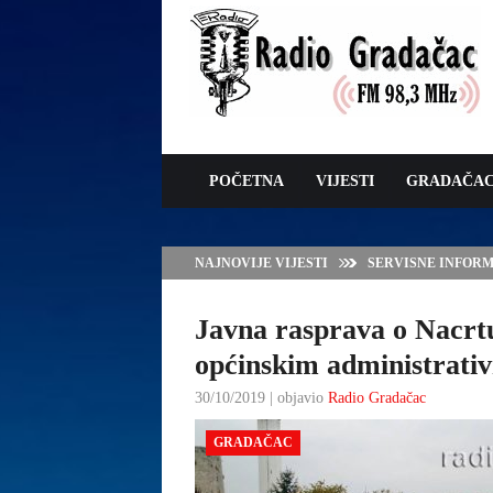
POČETNA
VIJESTI
GRADAČA
NAJNOVIJE VIJESTI
VLADA TK – POTP
GRADAČCA
Javna rasprava o Nacrt
općinskim administrati
30/10/2019 | objavio
Radio Gradačac
GRADAČAC