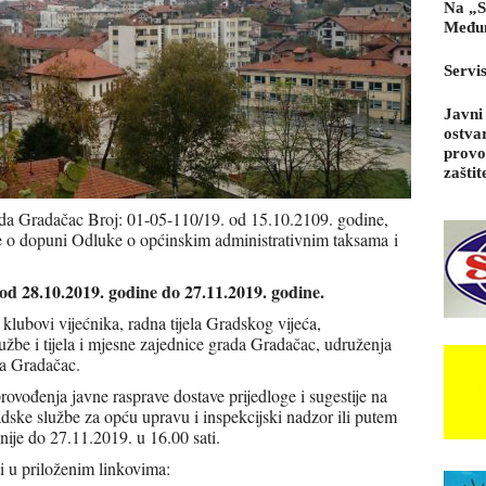
Na „S
Međun
Servi
Javni
ostva
provo
zaštit
a Gradačac Broj: 01-05-110/19. od 15.10.2109. godine,
e o dopuni Odluke o općinskim administrativnim taksama i
od 28.10.2019. godine do 27.11.2019. godine.
 klubovi vijećnika, radna tijela Gradskog vijeća,
užbe i tijela i mjesne zajednice grada Gradačac, udruženja
da Gradačac.
rovođenja javne rasprave dostave prijedloge i sugestije na
dske službe za opću upravu i inspekcijski nadzor ili putem
nije do 27.11.2019. u 16.00 sati.
i u priloženim linkovima: