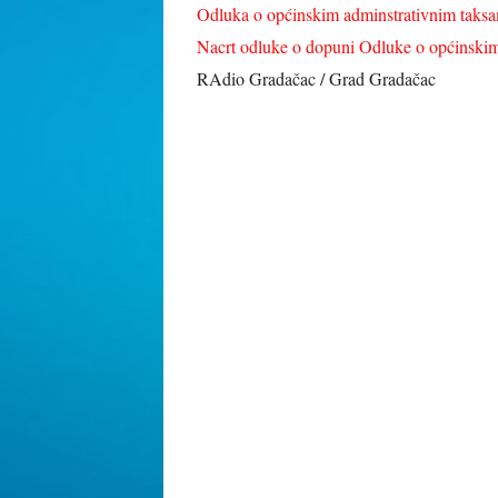
Odluka o općinskim adminstrativnim taksama
Nacrt odluke o dopuni Odluke o općinskim
RAdio Gradačac / Grad Gradačac