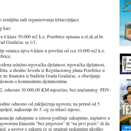
zemljišta radi organizovanja tržnice/pijace
og kao:
a 6.klase 50.000 m2 k.o. Porebrice upisana u el.zk.ul.br.
Grad Gradačac sa 1/1,
lje oranica njiva 6.klase u površini od cca 10.000 m2 k.o.
rebrice,
dviđena uslužno-trgovačka djelatnost, trgovačka djelatnost,
adišta, a shodno Izvodu iz Regulacionog plana Porebrice u
e ne finansira iz budžeta Grada Gradačac, a obavljanje
 Zakonom o komunalnim djelatnostima.
/m2, odnosno 30.000,00 KM mjesečno, bez uračunatog PDV-
godine odnosno od zaključenja ugovora, na period od 5
rijed, najkasnije do 5.-og za tekući mjesec.
aranciju zakupnine u iznosu godišnje zakupnine, naplative u
vorenu klauzulu “bez prigovora” ili “na prvi poziv” ili da
jed, a ugovor o zakupu će se smatrati raskinutim ukoliko