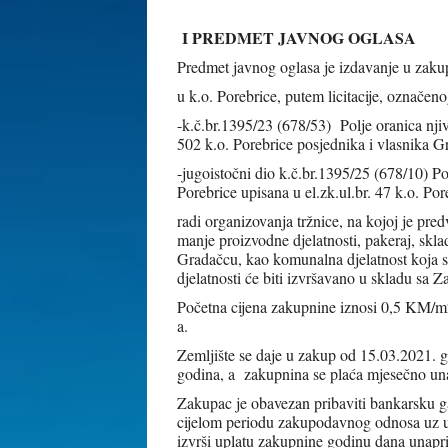
I PREDMET JAVNOG OGLASA
Predmet javnog oglasa je izdavanje u zakup 
u k.o. Porebrice, putem licitacije, označen
-k.č.br.1395/23 (678/53) Polje oranica njiv
502 k.o. Porebrice posjednika i vlasnika 
-jugoistočni dio k.č.br.1395/25 (678/10) Po
Porebrice upisana u el.zk.ul.br. 47 k.o. Po
radi organizovanja tržnice, na kojoj je pre
manje proizvodne djelatnosti, pakeraj, skl
Gradačcu, kao komunalna djelatnost koja s
djelatnosti će biti izvršavano u skladu sa
Početna cijena zakupnine iznosi 0,5 KM
a.
Zemljište se daje u zakup od 15.03.2021. 
godina, a zakupnina se plaća mjesečno unap
Zakupac je obavezan pribaviti bankarsku g
cijelom periodu zakupodavnog odnosa uz ugo
izvrši uplatu zakupnine godinu dana unapri