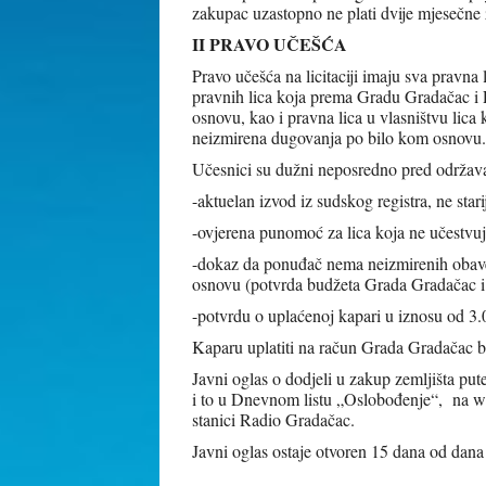
zakupac uzastopno ne plati dvije mjesečne
II PRAVO UČEŠĆA
Pravo učešća na licitaciji imaju sva pravna 
pravnih lica koja prema Gradu Gradačac i 
osnovu, kao i pravna lica u vlasništvu lic
neizmirena dugovanja po bilo kom osnovu.
Učesnici su dužni neposredno pred održavanj
-aktuelan izvod iz sudskog registra, ne stari
-ovjerena punomoć za lica koja ne učestvuj
-dokaz da ponuđač nema neizmirenih obav
osnovu (potvrda budžeta Grada Gradačac i
-potvrdu o uplaćenoj kapari u iznosu od 3
Kaparu uplatiti na račun Grada Gradača
Javni oglas o dodjeli u zakup zemljišta put
i to u Dnevnom listu „Oslobođenje“, na we
stanici Radio Gra
Javni oglas ostaje otvoren 15 dana od dan