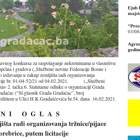
Ejub 
majst
“Pres
03/08
Agrom
godin
javnog konkursa za raspolaganje nekretninama u vlasništvu
općina i gradova („Službene novine Federacije Bosne i
o izdavanju u zakup zemljišta radi organizovanja
icitacije br. 01-04-52/21 od 04.02.2021. („Službeni
tav 2. tačka 6. Statutarne odluke o organizaciji Grada
dačac (“Sl.glasnik Grada Gradačac”, broj
edištem u Ulici H.K.Gradaščevića br.54. dana 16.02.2021.
 N I O G L A S
išta radi organizovanja tržnice/pijace
brice, putem licitacije