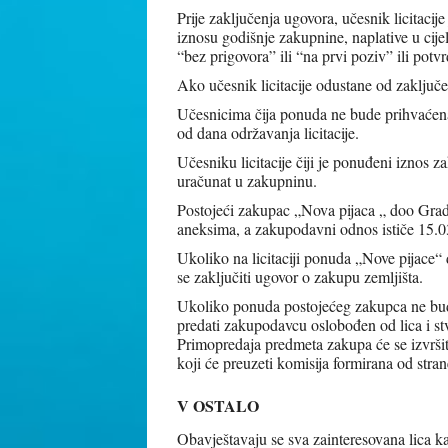
Prije zaključenja ugovora, učesnik licitaci
iznosu godišnje zakupnine, naplative u c
“bez prigovora” ili “na prvi poziv” ili pot
Ako učesnik licitacije odustane od zaključ
Učesnicima čija ponuda ne bude prihvaćena 
od dana održavanja licitacije.
Učesniku licitacije čiji je ponuđeni iznos z
uračunat u zakupninu.
Postojeći zakupac „Nova pijaca „ doo Grad
aneksima, a zakupodavni odnos ističe 15.
Ukoliko na licitaciji ponuda „Nove pijace“
se zaključiti ugovor o zakupu zemljišta.
Ukoliko ponuda postojećeg zakupca ne bude
predati zakupodavcu oslobođen od lica i s
Primopredaja predmeta zakupa će se izvršit
koji će preuzeti komisija formirana od stran
V OSTALO
Obavještavaju se sva zainteresovana lica ka