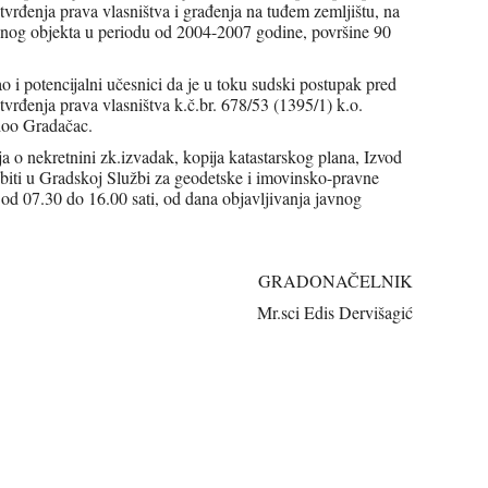
rđenja prava vlasništva i građenja na tuđem zemljištu, na
đenog objekta u periodu od 2004-2007 godine, površine 90
o i potencijalni učesnici da je u toku sudski postupak pred
rđenja prava vlasništva k.č.br. 678/53 (1395/1) k.o.
 doo Gradačac.
a o nekretnini zk.izvadak, kopija katastarskog plana, Izvod
biti u Gradskoj Službi za geodetske i imovinsko-pravne
od 07.30 do 16.00 sati, od dana objavljivanja javnog
DONAČELNIK
ci Edis Dervišagić