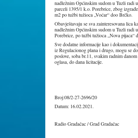
nadležnim Općinskim sudom u Tuzli radi utv
parceli 1395/1 k.o. Porebrice, zbog izgra
m2 po tužbi tužioca „Voćar“ doo Brčko.
Obavještavaju se sva zainteresovana lica ka
nadležnim Općinskim sudom u Tuzli radi utv
Porebrice, po tužbi tužioca „Nova pijaca“
Sve dodatne informacije kao i dokumentacij
iz Regulacionog plana i drugo, mogu se do
poslove, soba br.11, svakim radnim danom 
oglasa, do dana licitacije.
GRA
Mr.s
Broj:08/2-27-2696/20
Datum: 16.02.2021.
Radio Gradačac / Grad Gradačac