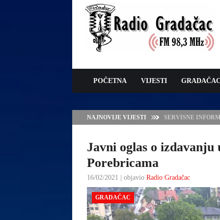
POČETNA
VIJESTI
GRADAČA
NAJNOVIJE VIJESTI
JAVNI POZIV ZA 
SUFINANSIRANJE
ZAŠTITE OVACA I
Javni oglas o izdavanju 
Porebricama
16/02/2021 | objavio
Radio Gradačac
GRADAČAC