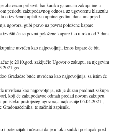
je je obavezan pribaviti bankarsku garanciju zakupnine u
ijelom periodu zakupodavnog odnosa uz ugovorenu klauzulu
vrdu o izvršenoj uplati zakupnine godinu dana unaprijed.
enja ugovora, gubi pravo na povrat položene kapare.
izvršiti će se povrat položene kapare i to u roku od 3 dana
akupnine utvrđen kao najpovoljniji, iznos kapare će biti
ačac je 2010.god. zaključio Ugovor o zakupu, sa njegovim
03.2021.god.
 doo Gradačac bude utvrđena kao najpovoljnija, sa istim će
 utvrđena kao najpovoljnija, isti je dužan predmet zakupa
tvari, koji će zakupodavac odmah predati novom zakupcu.
i po isteku postojećeg ugovora,a najkasnije 05.04.2021.,
e Gradonačelnika, te sačiniti zapisnik.
o i potencijalni učesnci da je u toku sudski postupak pred