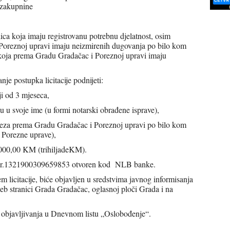
 zakupnine
lica koja imaju registrovanu potrebnu djelatnost, osim
Poreznoj upravi imaju neizmirenih dugovanja po bilo kom
a koja prema Gradu Gradačac i Poreznoj upravi imaju
e postupka licitacije podnijeti:
ji od 3 mjeseca,
u u svoje ime (u formi notarski obrađene isprave),
eza prema Gradu Gradačac i Poreznoj upravi po bilo kom
 Porezne uprave),
.000,00 KM (trihiljadeKM).
c br.1321900309659853 otvoren kod NLB banke.
em licitacije, biće objavljen u sredstvima javnog informisanja
b stranici Grada Gradačac, oglasnoj ploči Grada i na
dačac.
a objavljivanja u Dnevnom listu „Oslobođenje“.