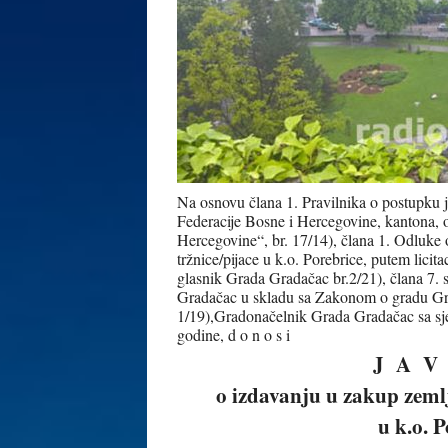
Na osnovu člana 1. Pravilnika o postupku 
Federacije Bosne i Hercegovine, kantona, 
Hercegovine“, br. 17/14), člana 1. Odluke 
tržnice/pijace u k.o. Porebrice, putem l
glasnik Grada Gradačac br.2/21), člana 7. s
Gradačac u skladu sa Zakonom o gradu Gra
1/19),Gradonačelnik Grada Gradačac sa sj
godine, d o n o s i
J A V
o izdavanju u zakup zemlj
u k.o. Pore