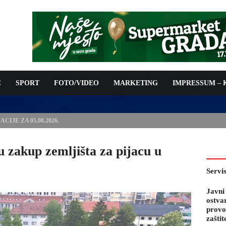
C
SPORT
FOTO/VIDEO
MARKETING
IMPRESSUM –
PODNOŠENJE ZAHTJEVA ZA OSTVARIVANJE PRAVA NA
 TROŠKOVA PROVOĐENJA PROGRAMA PREVENTIVNIH MJERA
 KOZA
u zakup zemljišta za pijacu u
Servi
Javni
ostva
provo
zaštit