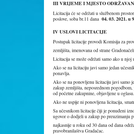
III VRIJEME I MJESTO ODRŽAVAN
Licitacija će se održati u službenom prost
04. 03. 2021. u 9
poslove, soba br.11 dana
IV USLOVI LICITACIJE
Postupak licitacije provodi Komisija za pro
zemljišta, imenovana od strane Gradonačel
Licitacija se može održati samo ako u njoj
Ako se na licitaciju javi samo jedan učesnik
ponavlja.
Ako se na ponovljenu licitaciju javi samo 
zakup zemljišta, neposrednom pogodbom, p
od početne zakupnine, objavljene u oglasu
Ako ne uspije ni ponovljena licitacija, sma
Sa učesnikom licitacije čiji je ponuđeni izn
ugovor o dodjeli u zakup po preuzimanju 
najkasnije u roku od 30 dana od dana održa
pravobranilaštva Gradačac.