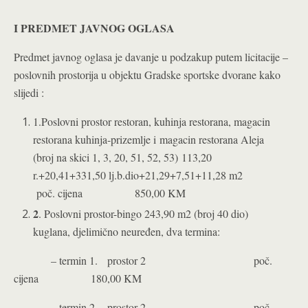
I PREDMET JAVNOG OGLASA
Predmet javnog oglasa je davanje u podzakup putem licitacije –
poslovnih prostorija u objektu Gradske sportske dvorane kako
slijedi :
1.Poslovni prostor restoran, kuhinja restorana, magacin
restorana kuhinja-prizemlje i
magacin restorana Aleja
(broj na skici 1, 3, 20, 51, 52, 53)
113,20
r.+20,41+331,50 lj.b.dio+21,29+7,51+11,28 m2
poč. cijena 850,00 KM
2
. Poslovni prostor-bingo 243,90 m2 (broj 40 dio)
kuglana, djelimično neuređen, dva termina:
– termin 1. prostor 2 poč.
cijena 180,00 KM
– termin 2. prostor 2 poč.