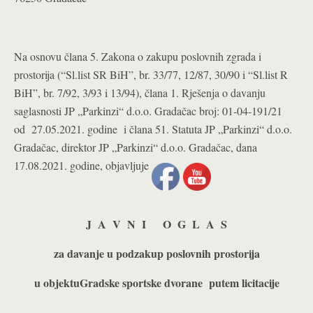
Na osnovu člana 5. Zakona o zakupu poslovnih zgrada i
prostorija (“Sl.list SR BiH”, br. 33/77, 12/87, 30/90 i “Sl.list R
BiH”, br. 7/92, 3/93 i 13/94), člana 1. Rješenja o davanju
saglasnosti JP „Parkinzi“ d.o.o. Gradačac broj: 01-04-191/21
od 27.05.2021. godine i člana 51. Statuta JP „Parkinzi“ d.o.o.
Gradačac, direktor JP „Parkinzi“ d.o.o. Gradačac, dana
17.08.2021. godine, objavljuje
J A V N I O G L A S
za davanje u podzakup poslovnih prostorija
u objektuGradske sportske dvorane putem licitacije