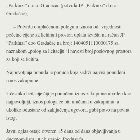
„Parkinzi“ d.o.o. Gradačac (potvrda JP „Parkinzi“ d.o.o.
Gradačac),
– Potvrdu o uplaćenom pologu u iznosu od vrijednosti
početne cijene za licitirani prostor, uplatu izvršiti na račun JP
“Parkinzi” doo Gradačac na broj: 1404051110000175 sa
naznakom „polog za licitaciju“ i navesti broj poslovnog prostora
za koji se licitira.
Najpovoljnija ponuda je ponuda koja sadrži najviši ponuđeni
iznos zakupnine.
Učesniku licitacije čiji je ponuđeni iznos zakupnine utvrđen kao
najpovoljniji, iznos pologa će biti uračunat u zakupninu, a
ukoliko odustane od zaključenja ugovora, gubi pravo na povrat
istog.
Javni oglas ostaje otvoren 15 dana od dana objavljivanja u
dnevnom listu i web stranici Preduzeća.