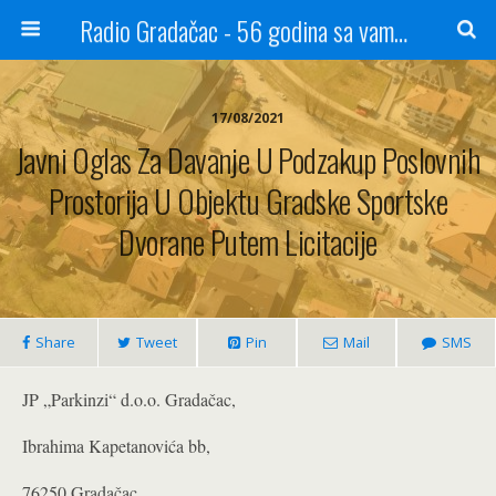
Radio Gradačac - 56 godina sa vama...
17/08/2021
Javni Oglas Za Davanje U Podzakup Poslovnih
Prostorija U Objektu Gradske Sportske
Dvorane Putem Licitacije
Share
Tweet
Pin
Mail
SMS
JP „Parkinzi“ d.o.o. Gradačac,
Ibrahima Kapetanovića bb,
76250 Gradačac