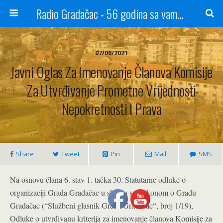
Radio Gradačac - 56 godina sa vama...
07/06/2021
Javni Oglas Za Imenovanje Članova Komisije
Za Utvrđivanje Prometne Vrijednosti
Nepokretnosti I Prava
Share
Tweet
Pin
Mail
SMS
Na osnovu člana 6. stav 1. tačka 30. Statutarne odluke o
organizaciji Grada Gradačac u skladu sa Zakonom o Gradu
Gradačac (“Službeni glasnik Grada Gradačac“, broj 1/19),
Odluke o utvrđivanu kriterija za imenovanje članova Komisije za