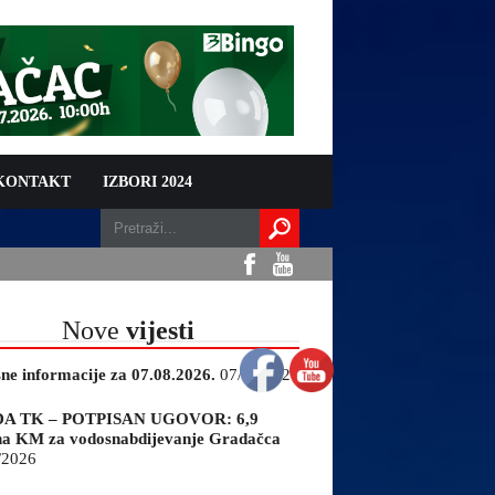
 KONTAKT
IZBORI 2024
Nove
vijesti
sne informacije za 07.08.2026.
07/08/2026
A TK – POTPISAN UGOVOR: 6,9
na KM za vodosnabdijevanje Gradačca
/2026