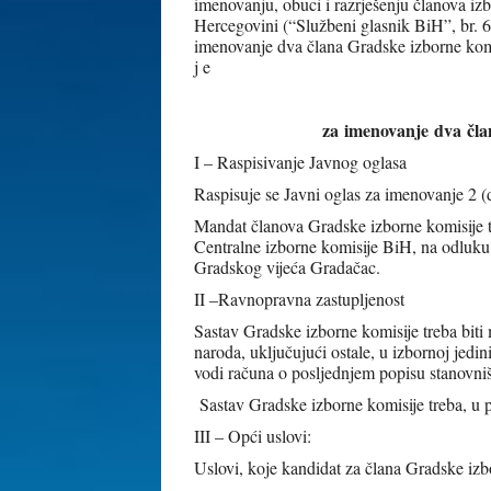
imenovanju, obuci i razrješenju članova iz
Hercegovini (“Službeni glasnik BiH”, br. 6
imenovanje dva člana Gradske izborne komi
j e
za
imenovanje
dva
čla
I – Raspisivanje Javnog oglasa
Raspisuje se Javni oglas za imenovanje 2 
Mandat članova Gradske izborne komisije t
Centralne izborne komisije BiH, na odluku
Gradskog vijeća Gradačac.
II –Ravnopravna zastupljenost
Sastav Gradske izborne komisije treba biti 
naroda, uključujući ostale, u izbornoj jedi
vodi računa o posljednjem popisu stanovni
Sastav Gradske izborne komisije treba, u p
III – Opći uslovi:
Uslovi, koje kandidat za člana Gradske izbo