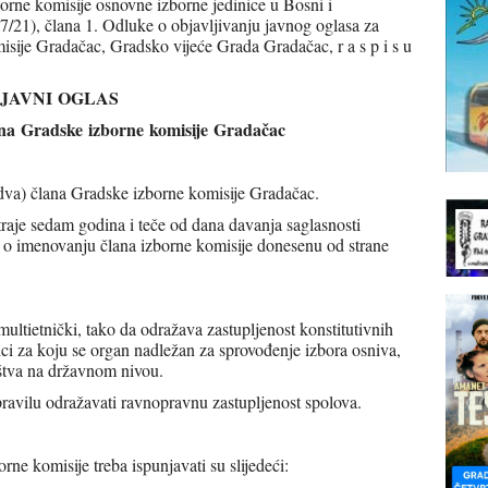
borne komisije osnovne izborne jedinice u Bosni i
7/21), člana 1. Odluke o objavljivanju javnog oglasa za
sije Gradačac, Gradsko vijeće Grada Gradačac, r a s p i s u
JAVNI
OGLAS
na
Gradske
izborne
komisije
Gradačac
(dva) člana Gradske izborne komisije Gradačac.
raje sedam godina i teče od dana davanja saglasnosti
 o imenovanju člana izborne komisije donesenu od strane
multietnički, tako da odražava zastupljenost konstitutivnih
nici za koju se organ nadležan za sprovođenje izbora osniva,
štva na državnom nivou.
ravilu odražavati ravnopravnu zastupljenost spolova.
rne komisije treba ispunjavati su slijedeći: