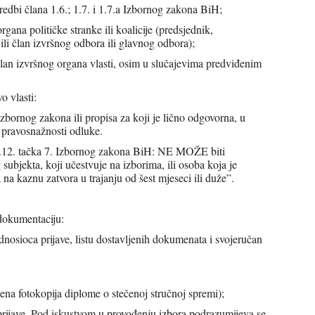
redbi člana 1.6.; 1.7. i 1.7.a Izbornog zakona BiH;
rgana političke stranke ili koalicije (predsjednik,
 ili član izvršnog odbora ili glavnog odbora);
 član izvršnog organa vlasti, osim u slučajevima predviđenim
o vlasti:
izbornog zakona ili propisa za koji je lično odgovorna, u
a pravosnažnosti odluke.
2.12. tačka 7. Izbornog zakona BiH: NE MOŽE biti
ubjekta, koji učestvuje na izborima, ili osoba koja je
kaznu zatvora u trajanju od šest mjeseci ili duže”.
 dokumentaciju:
dnosioca prijave, listu dostavljenih dokumenata i svojeručan
ena fotokopija diplome o stečenoj stručnoj spremi);
rijave. Pod iskustvom u provođenju izbora podrazumijeva se