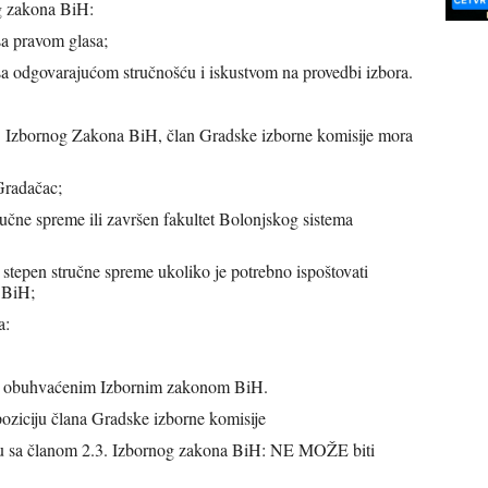
og zakona BiH:
sa pravom glasa;
sa odgovarajućom stručnošću i iskustvom na provedbi izbora.
. Izbornog Zakona BiH, član Gradske izborne komisije mora
Gradačac;
ručne spreme ili završen fakultet Bolonjskog sistema
stepen stručne spreme ukoliko je potrebno ispoštovati
 BiH;
a:
ma obuhvaćenim Izbornim zakonom BiH.
oziciju člana Gradske izborne komisije
du sa članom 2.3. Izbornog zakona BiH: NE MOŽE biti