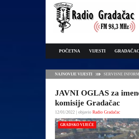
POČETNA
VIJESTI
GRADAČA
NAJNOVIJE VIJESTI
VLADA TK – POTP
GRADAČCA
JAVNI OGLAS za imenov
komisije Gradačac
12/01/2022 | objavio
Radio Gradačac
GRADSKO VIJEĆE