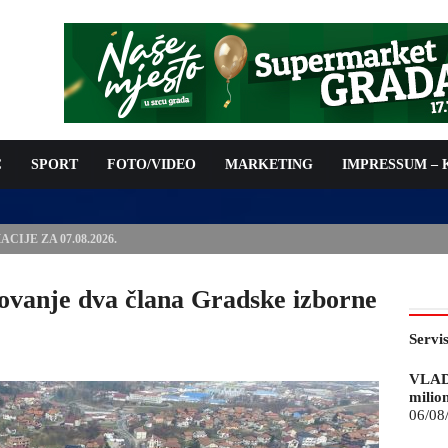
C
SPORT
FOTO/VIDEO
MARKETING
IMPRESSUM –
ISAN UGOVOR: 6,9 MILIONA KM ZA VODOSNABDIJEVANJE
anje dva člana Gradske izborne
Servi
VLAD
milio
06/08