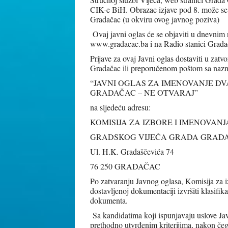
CIK-e BiH. Obrazac izjave pod 8. može se p
Gradačac (u okviru ovog javnog poziva)
Ovaj javni oglas će se objaviti u dnevni
www.gradacac.ba i na Radio stanici Grada
Prijave za ovaj Javni oglas dostaviti u za
Gradačac ili preporučenom poštom sa naz
“JAVNI OGLAS ZA IMENOVANJE D
GRADAČAC – NE OTVARAJ”
na sljedeću adresu:
KOMISIJA ZA IZBORE I IMENOVANJ
GRADSKOG VIJEĆA GRADA GRAD
Ul. H.K. Gradaščevića 74
76 250 GRADAČAC
Po zatvaranju Javnog oglasa, Komisija za 
dostavljenoj dokumentaciji izvršiti klasifi
dokumenta.
Sa kandidatima koji ispunjavaju uslove Ja
prethodno utvrđenim kriterijima, nakon čega