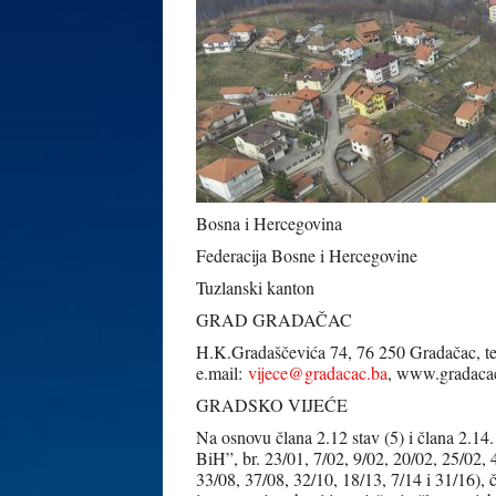
Bosna i Hercegovina
Federacija Bosne i Hercegovine
Tuzlanski kanton
GRAD GRADAČAC
H.K.Gradaščevića 74, 76 250 Gradačac, te
e.mail:
vijece@gradacac.ba
, www.gradaca
GRADSKO VIJEĆE
Na osnovu člana 2.12 stav (5) i člana 2.14
BiH”, br. 23/01, 7/02, 9/02, 20/02, 25/02, 
33/08, 37/08, 32/10, 18/13, 7/14 i 31/16), č