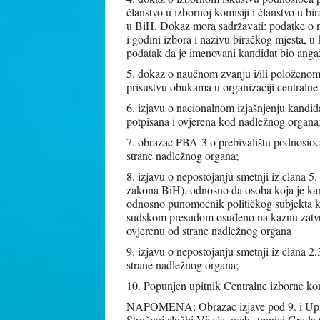
članstvo u izbornoj komisiji i članstvo 
u BiH. Dokaz mora sadržavati: podatke o n
i godini izbora i nazivu biračkog mjesta, u
podatak da je imenovani kandidat bio anga
5. dokaz o naučnom zvanju i/ili položenom p
prisustvu obukama u organizaciji centralne
6. izjavu o nacionalnom izjašnjenju kandid
potpisana i ovjerena kod nadležnog organa
7. obrazac PBA-3 o prebivalištu podnosioca 
strane nadležnog organa;
8. izjavu o nepostojanju smetnji iz člana 5
zakona BiH), odnosno da osoba koja je kan
odnosno punomoćnik političkog subjekta koj
sudskom presudom osuđeno na kaznu zatvora
ovjerenu od strane nadležnog organa
9. izjavu o nepostojanju smetnji iz člana 2
strane nadležnog organa;
10. Popunjen upitnik Centralne izborne kom
NAPOMENA: Obrazac izjave pod 9. i Upitni
Stručnoj službi Vijeća, web stranici Grada