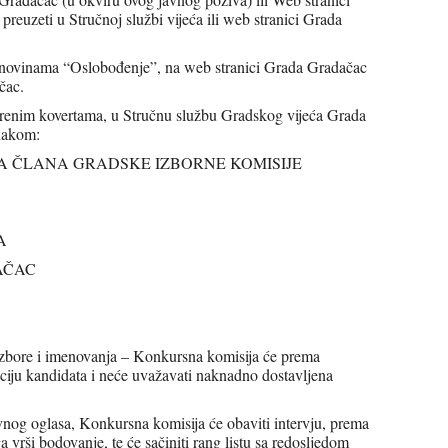
reuzeti u Stručnoj službi vijeća ili web stranici Grada
m novinama “Oslobođenje”, na web stranici Grada Gradačac
čac.
tvorenim kovertama, u Stručnu službu Gradskog vijeća Grada
nakom:
VA ČLANA GRADSKE IZBORNE KOMISIJE
A
AČAC
izbore i imenovanja – Konkursna komisija će prema
kaciju kandidata i neće uvažavati naknadno dostavljena
vnog oglasa, Konkursna komisija će obaviti intervju, prema
 vrši bodovanje, te će sačiniti rang listu sa redosljedom