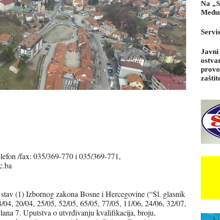
Na „S
Međun
Servi
Javni
ostva
provo
zaštit
lefon /fax: 035/369-770 i 035/369-771,
c.ba
. stav (1) Izbornog zakona Bosne i Hercegovine (“Sl. glasnik
4/04, 20/04, 25/05, 52/05, 65/05, 77/05, 11/06, 24/06, 32/07,
lana 7. Uputstva o utvrđivanju kvalifikacija, broju,