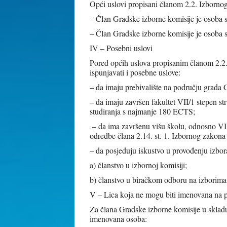
Opći uslovi propisani članom 2.2. Izborn
– Član Gradske izborne komisije je osoba 
– Član Gradske izborne komisije je osoba 
IV – Posebni uslovi
Pored općih uslova propisanim članom 2.2
ispunjavati i posebne uslove:
– da imaju prebivalište na području grada 
– da imaju završen fakultet VII/1 stepen st
studiranja s najmanje 180 ECTS;
– da ima završenu višu školu, odnosno VI 
odredbe člana 2.14. st. 1. Izbornog zakona
– da posjeduju iskustvo u provođenju izbor
a) članstvo u izbornoj komisiji;
b) članstvo u biračkom odboru na izbori
V – Lica koja ne mogu biti imenovana na p
Za člana Gradske izborne komisije u skla
imenovana osoba: