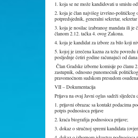
1. koja se ne može kandidovati u smislu od
2. koja je član najvišeg izvršno-političkog o
potpredsjednik, generalni sekretar, sekretar
3. koja je nosilac izabranog mandata ili je
članom 2.12. tačka 4. ovog Zakona.
4. koja je kandidat za izbore za bilo koji niv
5. kojoj je izrečena kazna za težu povredu 
posljednje četiri godine računajući od dan
Član Gradske izborne komisije po članu 
zastupnik, odnosno punomoćnik političkog s
pravomoćnom sudskom presudom osuđena na 
VII – Dokumentacija
Prijava na ovaj Javni oglas sadrži sljedeću
1. prijavni obrazac sa kontakt podacima po
potpis podnosioca prijave
2. kraća biografija podnosioca prijave;
3. dokaz o stručnoj spremi kandidata (ovjer
4. dokaz o izbornom iskustvu podnosioca p