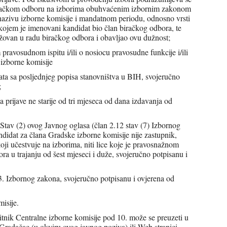
u biračkom odboru na izborima obuhvaćenim izbornim zakonom
azivu izborne komisije i mandatnom periodu, odnosno vrsti
 kojem je imenovani kandidat bio član biračkog odbora, te
žovan u radu biračkog odbora i obavljao ovu dužnost;
ravosudnom ispitu i/ili o nosiocu pravosudne funkcije i/ili
 izborne komisije
ata sa posljednjeg popisa stanovništva u BIH, svojeručno
;
prijave ne starije od tri mjeseca od dana izdavanja od
. Stav (2) ovog Javnog oglasa (član 2.12 stav (7) Izbornog
didat za člana Gradske izborne komisije nije zastupnik,
i učestvuje na izborima, niti lice koje je pravosnažnom
 u trajanju od šest mjeseci i duže, svojeručno potpisanu i
.3. Izbornog zakona, svojeručno potpisanu i ovjerena od
isije.
k Centralne izborne komisije pod 10. može se preuzeti u
 Gradačac (u okviru ovog javnog poziva) ili Web stranici