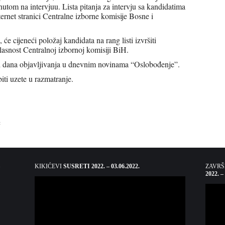
tom na intervjuu. Lista pitanja za intervju sa kandidatima
ternet stranici Centralne izborne komisije Bosne i
e cijeneći položaj kandidata na rang listi izvršiti
lasnost Centralnoj izbornoj komisiji BiH.
od dana objavljivanja u dnevnim novinama “Oslobođenje”.
ti uzete u razmatranje.
c
KIKIĆEVI
SUSRETI 2022. – 03.06.2022.
ZAVR
2022. –