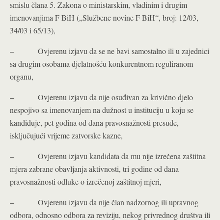
smislu člana 5. Zakona o ministarskim, vladinim i drugim
imenovanjima F BiH („Službene novine F BiH“, broj: 12/03,
34/03 i 65/13),
– Ovjerenu izjavu da se ne bavi samostalno ili u zajednici
sa drugim osobama djelatnošću konkurentnom reguliranom
organu,
– Ovjerenu izjavu da nije osuđivan za krivično djelo
nespojivo sa imenovanjem na dužnost u instituciju u koju se
kandiduje, pet godina od dana pravosnažnosti presude,
isključujući vrijeme zatvorske kazne,
– Ovjerenu izjavu kandidata da mu nije izrečena zaštitna
mjera zabrane obavljanja aktivnosti, tri godine od dana
pravosnažnosti odluke o izrečenoj zaštitnoj mjeri,
– Ovjerenu izjavu da nije član nadzornog ili upravnog
odbora, odnosno odbora za reviziju, nekog privrednog društva ili