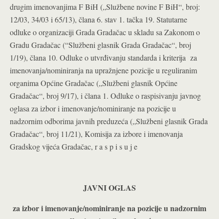
drugim imenovanjima F BiH („Službene novine F BiH“, broj:
12/03, 34/03 i 65/13), člana 6. stav 1. tačka 19. Statutarne
odluke o organizaciji Grada Gradačac u skladu sa Zakonom o
Gradu Gradačac (“Službeni glasnik Grada Gradačac“, broj
1/19), člana 10. Odluke o utvrđivanju standarda i kriterija za
imenovanja/nominiranja na upražnjene pozicije u reguliranim
organima Općine Gradačac („Službeni glasnik Općine
Gradačac“, broj 9/17), i člana 1. Odluke o raspisivanju javnog
oglasa za izbor i imenovanje/nominiranje na pozicije u
nadzornim odborima javnih preduzeća („Službeni glasnik Grada
Gradačac“, broj 11/21), Komisija za izbore i imenovanja
Gradskog vijeća Gradačac, r a s p i s u j e
JAVNI OGLAS
za izbor i imenovanje/nominiranje na pozicije u nadzornim