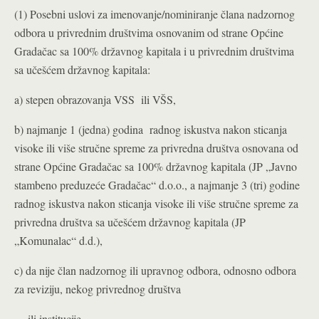
(1) Posebni uslovi za imenovanje/nominiranje člana nadzornog
odbora u privrednim društvima osnovanim od strane Općine
Gradačac sa 100% državnog kapitala i u privrednim društvima
sa učešćem državnog kapitala:
a) stepen obrazovanja VSS ili VŠS,
b) najmanje 1 (jedna) godina radnog iskustva nakon sticanja
visoke ili više stručne spreme za privredna društva osnovana od
strane Općine Gradačac sa 100% državnog kapitala (JP „Javno
stambeno preduzeće Gradačac“ d.o.o., a najmanje 3 (tri) godine
radnog iskustva nakon sticanja visoke ili više stručne spreme za
privredna društva sa učešćem državnog kapitala (JP
„Komunalac“ d.d.),
c) da nije član nadzornog ili upravnog odbora, odnosno odbora
za reviziju, nekog privrednog društva
ili institucije,