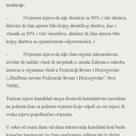
institucije,
– Ovjerenu izjavu da nije dioničar sa 50% i više dionica,
director ili član uprave bilo kojeg dioničkog društva, kao i
vlasnik sa 50% i više vlasništva, direktor ili član uprave bilo
kojeg društva sa ograničenom odgovornošću, i
– Ovjerenu izjavu da nije član organa zakonodavne,
izvršne ili sudske vlasti ili savjetnik u smislu Zakona o sukobu
interesa u organima vlasti u Federaciji Bosne i Hercegovine
(„Službene novine Federacije Bosne i Hercegovine“, broj
70/08),
Tražene izjave kandidati mogu dostaviti kumulativno navedene
ne jednom listu sa jednom ovjerom koja vrijedi za sve izjave ili
svaka izjava pojedinačno ovjerena.
U roku od osam dana od dana imenovanja kandidati koji budu
konačno imenovani za člana nadzornog odbora bit će dužni