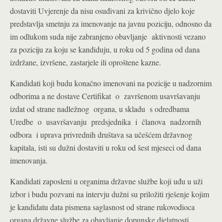
dostaviti Uvjerenje da nisu osuđivani za krivično djelo koje
predstavlja smetnju za imenovanje na javnu poziciju, odnosno da
im odlukom suda nije zabranjeno obavljanje aktivnosti vezano
za poziciju za koju se kandiduju, u roku od 5 godina od dana
izdržane, izvršene, zastarjele ili oproštene kazne.
Kandidati koji budu konačno imenovani na pozicije u nadzornim
odborima a ne dostave Certifikat o završenom usavršavanju
izdat od strane nadležnog organa, u skladu s odredbama
Uredbe o usavršavanju predsjednika i članova nadzornih
odbora i uprava privrednih društava sa učešćem državnog
kapitala, isti su dužni dostaviti u roku od šest mjeseci od dana
imenovanja.
Kandidati zaposleni u organima državne službe koji uđu u uži
izbor i budu pozvani na intervju dužni su priložiti rješenje kojim
je kandidatu data pismena saglasnost od strane rukovodioca
organa državne službe za obavljanje dopunske djelatnosti.