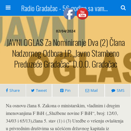
Radio Gradačac - 56 godina sa vama...
02/04/2024
JAVNI OGLAS Za Nominiranje Dva (2) Člana
Nadzornog Odbora J.P. „Javno Stambeno
Preduzeće Gradačac“ D.o.o. Gradačac
Share
Tweet
Pin
Mail
SMS
Na osnovu člana 8. Zakona o ministarskim, vladinim i drugim
imenovanjima F BiH („Službene novine F BiH“, broj: 12/03,
34/03 i 65/13),člana 5. stav (1) i (3) Uredbe o vršenju ovlaštenja
u privrednim društvima sa učešćem državnog kapitala iz