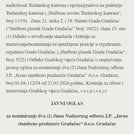
nadležnosti Tuzlanskog kantona i općina/gradova na području
Tuzlanskog kantona („Službene novine Tuzlanskog kantona“,
broj 11/19), člana 21. tačka 2. i 18. Statuta Grada Gradačac
(“Službeni glasnik Grada Gradačac” broj: 10/22), člana 15. stav
(1) Odluke o utvrđivanju standarda i kriterija za
imenovanja/nominiranja na upražnjene pozicije u reguliranim
organima Grada Gradačac („Službeni glasnik Grada Gradačac“,
broj: 5/22) i Odluke Gradskog vijeća Gradačac o raspisivanju
javnog oglasa za nominiranje dva (2) člana Nadzornog odbora
J.P. „Javno stambeno preduzeće Gradačac“ d.o.o. Gradačac,
,
broj 01-04-112/24 od 21.03.2024.godine
Komisija za izbore i
imenovanja Gradskog vijeća Gradačac, r a s p i s u j e
JAVNI OGLAS
za nominiranje dva (2) člana Nadzornog odbora J.P. „Javno
stambeno preduzeće Gradačac“ d.o.o. Gradačac