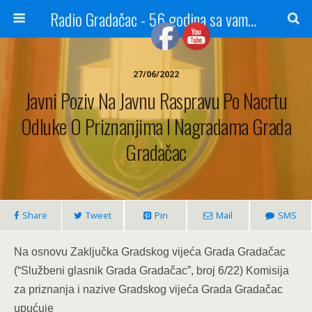
Radio Gradačac - 56 godina sa vama...
27/06/2022
Javni Poziv Na Javnu Raspravu Po Nacrtu
Odluke O Priznanjima I Nagradama Grada
Gradačac
Share
Tweet
Pin
Mail
SMS
Na osnovu Zaključka Gradskog vijeća Grada Gradačac
(“Službeni glasnik Grada Gradačac”, broj 6/22) Komisija
za priznanja i nazive Gradskog vijeća Grada Gradačac
upućuje