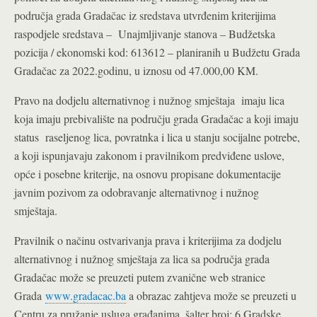
područja grada Gradačac iz sredstava utvrđenim kriterijima
raspodjele sredstava – Unajmljivanje stanova – Budžetska
pozicija / ekonomski kod: 613612 – planiranih u Budžetu Grada
Gradačac za 2022.godinu, u iznosu od 47.000,00 KM.
Pravo na dodjelu alternativnog i nužnog smještaja imaju lica
koja imaju prebivalište na području grada Gradačac a koji imaju
status raseljenog lica, povratnka i lica u stanju socijalne potrebe,
a koji ispunjavaju zakonom i pravilnikom predviđene uslove,
opće i posebne kriterije, na osnovu propisane dokumentacije
javnim pozivom za odobravanje alternativnog i nužnog
smještaja.
Pravilnik o načinu ostvarivanja prava i kriterijima za dodjelu
alternativnog i nužnog smještaja za lica sa područja grada
Gradačac može se preuzeti putem zvanične web stranice
Grada
www.gradacac.ba
a obrazac zahtjeva može se preuzeti u
Centru za pružanje usluga građanima, šalter broj: 6 Gradske