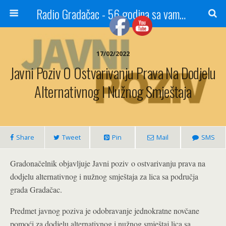
Radio Gradačac - 56 godina sa vama...
17/02/2022
Javni Poziv O Ostvarivanju Prava Na Dodjelu
Alternativnog I Nužnog Smještaja
Share
Tweet
Pin
Mail
SMS
Gradonačelnik objavljuje Javni poziv o ostvarivanju prava na
dodjelu alternativnog i nužnog smještaja za lica sa područja
grada Gradačac.
Predmet javnog poziva je odobravanje jednokratne novčane
pomoći za dodjelu alternativnog i nužnog smještaj lica sa