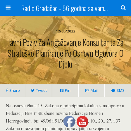
Radio Gradačac - 56 godina sa vama...
12/05/2022
Javni Poziv Za Angažovanje Konsultanta Za
Strateško Planiranje Po Osnovu Ugovora O
Djelu
Share
Tweet
Pin
Mail
SMS
Na osnovu člana 15. Zakona o principima lokalne samouprave u
Federaciji BiH (“Službene novine Federacije Bosne i
Hercegovine“, br.: 49/06 i 51/09), članova 5., 10., 20., 27. i 37.
Zakona o razvojnom planiranju i upravljanju razvojem u