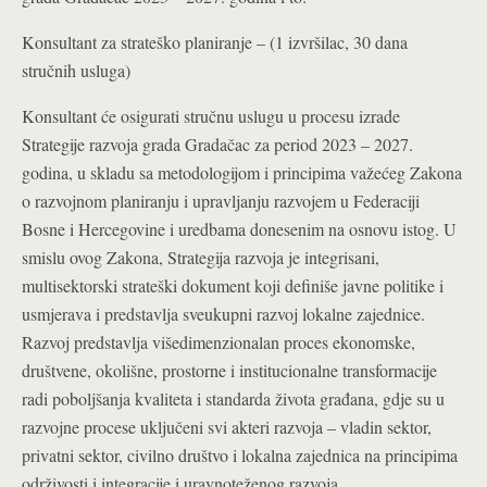
Konsultant za strateško planiranje – (1 izvršilac, 30 dana
stručnih usluga)
Konsultant će osigurati stručnu uslugu u procesu izrade
Strategije razvoja grada Gradačac za period 2023 – 2027.
godina, u skladu sa metodologijom i principima važećeg Zakona
o razvojnom planiranju i upravljanju razvojem u Federaciji
Bosne i Hercegovine i uredbama donesenim na osnovu istog. U
smislu ovog Zakona, Strategija razvoja je integrisani,
multisektorski strateški dokument koji definiše javne politike i
usmjerava i predstavlja sveukupni razvoj lokalne zajednice.
Razvoj predstavlja višedimenzionalan proces ekonomske,
društvene, okolišne, prostorne i institucionalne transformacije
radi poboljšanja kvaliteta i standarda života građana, gdje su u
razvojne procese uključeni svi akteri razvoja – vladin sektor,
privatni sektor, civilno društvo i lokalna zajednica na principima
održivosti i integracije i uravnoteženog razvoja.