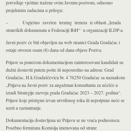
potvrđuje vještine tražene ovim Javnim pozivom, odnosno
projektnim zadacima u prilogu;
– Uspješno završen trening trenera iz oblasti „Izrada
strateških dokumenata u Federaciji BiH“ u organizaciji ILDP-a.
Javni poziv će biti objavljen na web stranici Grada Gradačac i
ostaje otvoren osam (8) dana od dana objave Poziva.
Prijave sa pratećom dokumentacijom zainteresovani kandidati su
dužni dostaviti putem pošte ili neposredno na adresu: Grad
Gradačac, H.k.Gradaščevića br. 4 76250 Gradačac sa naznakom
„Prijava na Javni poziv za angažman konsultanta za učešće u
izradi Strategije razvoja grada Gradačac 2023 – 2027. godina“.
Prijave koje pristignu izvan utvrđenog roka ili nepotpune neće se
uzeti u razmatranje.
Dokumentacija dostavljena uz Prijavu se ne vraća podnosiocu.
Posebno formirana Komisija imenovana od strane