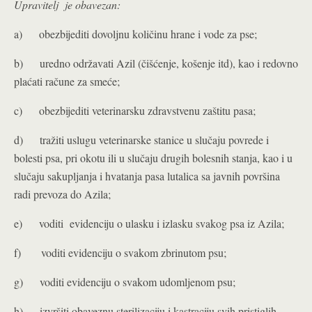
Upravitelj je obavezan:
a) obezbijediti dovoljnu količinu hrane i vode za pse;
b) uredno održavati Azil (čišćenje, košenje itd), kao i redovno
plaćati račune za smeće;
c) obezbijediti veterinarsku zdravstvenu zaštitu pasa;
d) tražiti uslugu veterinarske stanice u slučaju povrede i
bolesti psa, pri okotu ili u slučaju drugih bolesnih stanja, kao i u
slučaju sakupljanja i hvatanja pasa lutalica sa javnih površina
radi prevoza do Azila;
e) voditi evidenciju o ulasku i izlasku svakog psa iz Azila;
f) voditi evidenciju o svakom zbrinutom psu;
g) voditi evidenciju o svakom udomljenom psu;
h) izvršiti obaveznu sterilizaciju i kastraciju svih pristiglih