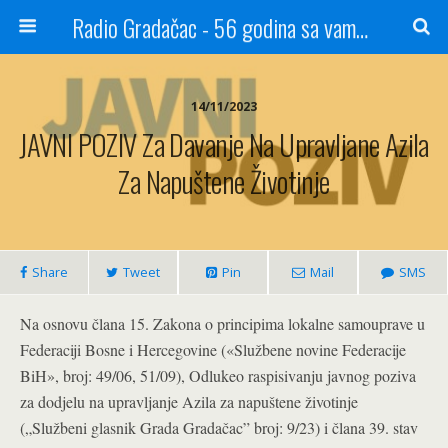
Radio Gradačac - 56 godina sa vama...
14/11/2023
JAVNI POZIV Za Davanje Na Upravljane Azila
Za Napuštene Životinje
Share
Tweet
Pin
Mail
SMS
Na osnovu člana 15. Zakona o principima lokalne samouprave u
Federaciji Bosne i Hercegovine («Službene novine Federacije
BiH», broj: 49/06, 51/09), Odlukeo raspisivanju javnog poziva
za dodjelu na upravljanje Azila za napuštene životinje
(„Službeni glasnik Grada Gradačac” broj: 9/23) i člana 39. stav