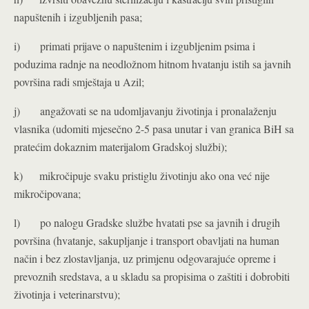
napuštenih i izgubljenih pasa;
i) primati prijave o napuštenim i izgubljenim psima i
poduzima radnje na neodložnom hitnom hvatanju istih sa javnih
površina radi smještaja u Azil;
j) angažovati se na udomljavanju životinja i pronalaženju
vlasnika (udomiti mjesečno 2-5 pasa unutar i van granica BiH sa
pratećim dokaznim materijalom Gradskoj službi);
k) mikročipuje svaku pristiglu životinju ako ona već nije
mikročipovana;
l) po nalogu Gradske službe hvatati pse sa javnih i drugih
površina (hvatanje, sakupljanje i transport obavljati na human
način i bez zlostavljanja, uz primjenu odgovarajuće opreme i
prevoznih sredstava, a u skladu sa propisima o zaštiti i dobrobiti
životinja i veterinarstvu);