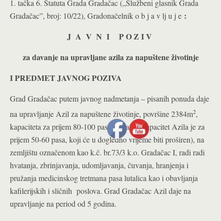
1. tačka 6. Statuta Grada Gradačac („Službeni glasnik Grada
:
Gradačac”, broj: 10/22), Gradonačelnik o b j a v lj u j e
J A V N I P O Z I V
za davanje na upravljane azila za napuštene životinje
I PREDMET JAVNOG POZIVA
Grad Gradačac putem javnog nadmetanja – pisanih ponuda daje
2
na upravljanje Azil za napuštene životinje, površine 2384m
,
kapaciteta za prijem 80-100 pasa (sadašnji kapacitet Azila je za
prijem 50-60 pasa, koji će u dogledno vrijeme biti proširen), na
zemljištu označenom kao k.č. br.73/3 k.o. Gradačac I, radi radi
hvatanja, zbrinjavanja, udomljavanja, čuvanja, hranjenja i
pružanja medicinskog tretmana pasa lutalica­ kao i obavljanja
kafilerijskih i sličnih poslova. Grad Gradačac Azil daje na
upravljanje na period od 5 godina.