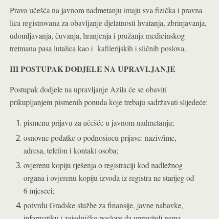
Pravo učešća na javnom nadmetanju imaju sva fizička i pravna
lica registrovana za obavljanje djelatnosti hvatanja, zbrinjavanja,
udomljavanja, čuvanja, hranjenja i pružanja medicinskog
tretmana pasa lutalica­ kao i kafilerijskih i sličnih poslova.
III POSTUPAK DODJELE NA UPRAVLJANJE
Postupak dodjele na upravljanje Azila će se obaviti
prikupljanjem pismenih ponuda koje trebaju sadržavati slijedeće:
pismenu prijavu za učešće u javnom nadmetanju;
osnovne podatke o podnosiocu prijave: naziv/ime,
adresa, telefon i kontakt osoba;
ovjerenu kopiju rješenja o registraciji kod nadležnog
organa i ovjerenu kopiju izvoda iz registra ne starijeg od
6 mjeseci;
potvrdu Gradske službe za finansije, javne nabavke,
informatiku i zajedničke poslove da upravitelj nema