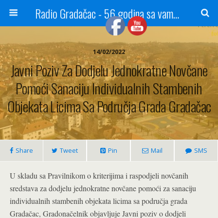
Radio Gradačac - 56 godina sa vama...
14/02/2022
Javni Poziv Za Dodjelu Jednokratne Novčane
Pomoći Sanaciju Individualnih Stambenih
Objekata Licima Sa Područja Grada Gradačac
Share
Tweet
Pin
Mail
SMS
U skladu sa Pravilnikom o kriterijima i raspodjeli novčanih
sredstava za dodjelu jednokratne novčane pomoći za sanaciju
individualnih stambenih objekata licima sa područja grada
Gradačac, Gradonačelnik objavljuje Javni poziv o dodjeli