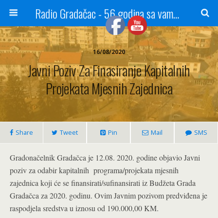
Radio Gradačac - 56 godina sa vama...
16/08/2020
Javni Poziv Za Finasiranje Kapitalnih
Projekata Mjesnih Zajednica
Share
Tweet
Pin
Mail
SMS
Gradonačelnik Gradačca je 12.08. 2020. godine objavio Javni
poziv za odabir kapitalnih programa/projekata mjesnih
zajednica koji će se finansirati/sufinansirati iz Budžeta Grada
Gradačca za 2020. godinu. Ovim Javnim pozivom predviđena je
raspodjela sredstva u iznosu od 190.000,00 KM.