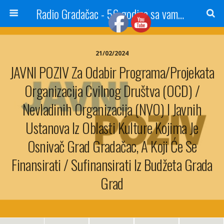
Radio Gradačac - 56 godina sa vama...
21/02/2024
JAVNI POZIV Za Odabir Programa/projekata
Organizacija Cvilnog Društva (OCD) /
Nevladinih Organizacija (NVO) I Javnih
Ustanova Iz Oblasti Kulture Kojima Je
Osnivač Grad Gradačac, A Koji Će Se
Finansirati / Sufinansirati Iz Budžeta Grada
Grad