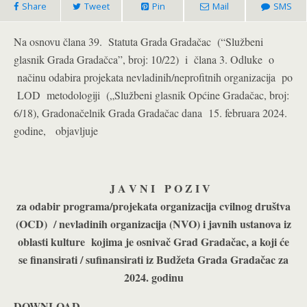
Share
Tweet
Pin
Mail
SMS
Na osnovu člana 39. Statuta Grada Gradačac (“Službeni
glasnik Grada Gradačca”, broj: 10/22) i člana 3. Odluke o
načinu odabira projekata nevladinih/neprofitnih organizacija po
LOD metodologiji („Službeni glasnik Općine Gradačac, broj:
6/18), Gradonačelnik Grada Gradačac dana 15. februara 2024.
godine, objavljuje
J A V N I P O Z I V
za odabir programa/projekata organizacija cvilnog društva
(OCD) / nevladinih organizacija (NVO) i javnih ustanova iz
oblasti kulture kojima je osnivač Grad Gradačac, a koji će
se finansirati / sufinansirati
iz Budžeta Grada Gradačac za
2024. godinu
DOWNLOAD