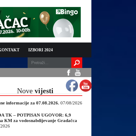
 KONTAKT
IZBORI 2024
Nove
vijesti
sne informacije za 07.08.2026.
07/08/2026
A TK – POTPISAN UGOVOR: 6,9
na KM za vodosnabdijevanje Gradačca
/2026