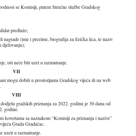
podnosi se Komisiji, putem Stručne službe Gradskog
didat predlaže;
i nagrade (ime i prezime, biografija za fizička lica, te naziv
 djelovanju);
e, isti neće biti uzet u razmatranje.
VII
ani mogu dobiti u prostorijama Gradskog vijeća ili na web
.
VIII
 dodjelu gradskih priznanja za 2022. godinu je 30 dana od
2. godine.
nim kovertama sa naznakom “Komisiji za priznanja i nazive”
g vijeća Grada Gradačac.
e uzeti u razmatranje.