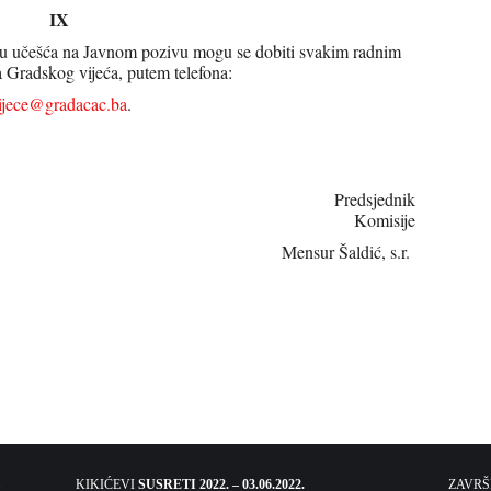
IX
pku učešća na Javnom pozivu mogu se dobiti svakim radnim
 Gradskog vijeća, putem telefona:
ijece@gradacac.ba
.
sjednik
Komisije
Mensur Šaldić, s.r.
KIKIĆEVI
SUSRETI 2022. – 03.06.2022.
ZAVR