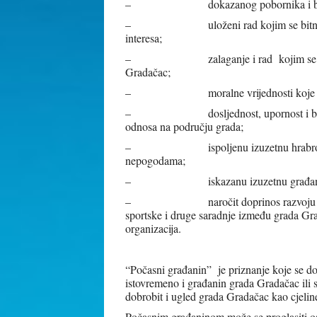
– dokazanog pobornika i borca u s
– uloženi rad kojim se bitno utiče 
interesa;
– zalaganje i rad kojim se stekao au
Gradačac;
– moralne vrijednosti koje služe kao
– dosljednost, upornost i beskompr
odnosa na području grada;
– ispoljenu izuzetnu hrabrost i pož
nepogodama;
– iskazanu izuzetnu građansku hrabr
– naročit doprinos razvoju i učvrš
sportske i druge saradnje između grada Gr
organizacija.
“Počasni građanin” je priznanje koje se do
istovremeno i građanin grada Gradačac ili
dobrobit i ugled grada Gradačac kao cjelin
Počasnim građaninom može se proglasiti os