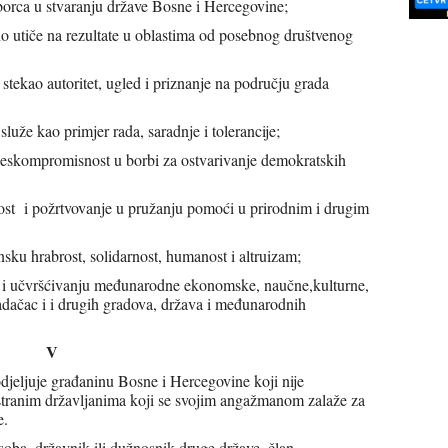
tvaranju države Bosne i Hercegovine;
na rezultate u oblastima od posebnog društvenog
toritet, ugled i priznanje na području grada
 primjer rada, saradnje i tolerancije;
omisnost u borbi za ostvarivanje demokratskih
rtvovanje u pružanju pomoći u prirodnim i drugim
ost, solidarnost, humanost i altruizam;
ćivanju međunarodne ekonomske, naučne,kulturne,
adačac i i drugih gradova, država i međunarodnih
V
djeljuje građaninu Bosne i Hercegovine koji nije
 stranim državljanima koji se svojim angažmanom zalaže za
e.
oba, državnik ili dužnosnik druge države, član