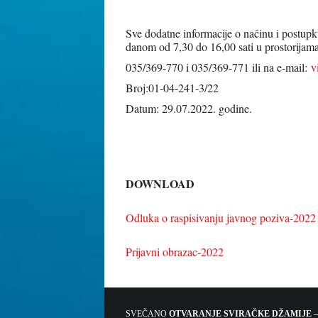
Sve dodatne informacije o načinu i postu
danom od 7,30 do 16,00 sati u prostorijama
035/369-770 i 035/369-771 ili na e-mail:
v
Broj:01-04-241-3/22
Datum: 29.07.2022. godine.
Pred
DOWNLOAD
Odluka o raspisivanju javnog poziva-2022
Prijavni obrazac-2022
SVEČANO
OTVARANJE SVIRAČKE DŽAMIJE –