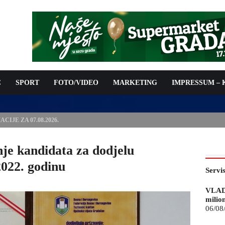
C
SPORT
FOTO/VIDEO
MARKETING
IMPRESSUM –
ISAN UGOVOR: 6,9 MILIONA KM ZA VODOSNABDIJEVANJE
nje kandidata za dodjelu
2022. godinu
Servi
VLAD
milio
06/08