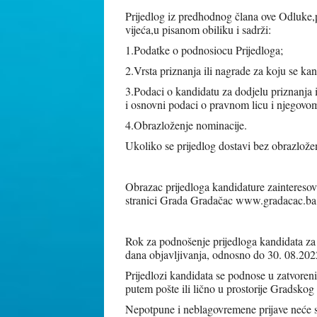
Prijedlog iz predhodnog člana ove Odluke,
vijeća,u pisanom obiliku i sadrži:
1.Podatke o podnosiocu Prijedloga;
2.Vrsta priznanja ili nagrade za koju se kan
3.Podaci o kandidatu za dodjelu priznanja il
i osnovni podaci o pravnom licu i njegovom
4.Obrazloženje nominacije.
Ukoliko se prijedlog dostavi bez obrazloženj
Obrazac prijedloga kandidature zainteresov
stranici Grada Gradačac www.gradacac.ba
Rok za podnošenje prijedloga kandidata za
dana objavljivanja, odnosno do 30. 08.202
Prijedlozi kandidata se podnose u zatvore
putem pošte ili lično u prostorije Gradsko
Nepotpune i neblagovremene prijave neće s