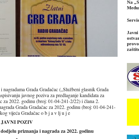
Na „S
Međun
Servi
Javni
ostva
provo
zaštit
 i nagradama Grada Gradačac („Službeni glasnik Grada
aspisivanju javnog poziva za predlaganje kandidata za
 za 2022. godinu (broj: 01-04-241-2/22) i člana 2.
 nagrada Grada Gradačac za 2022. godinu (broj: 01-04-241-
og vijeća Gradačac o b j a v lj u j e
JAVNI POZIV
 dodjelu priznanja i nagrada za 2022. godinu