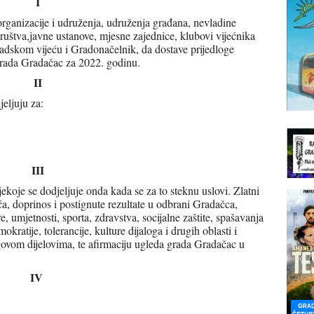
I
rganizacije i udruženja, udruženja građana, nevladine
društva,javne ustanove, mjesne zajednice, klubovi vijećnika
Gradskom vijeću i Gradonačelnik, da dostave prijedloge
Grada Gradačac za 2022. godinu.
II
eljuju za:
III
jekoje se dodjeljuje onda kada se za to steknu uslovi. Zlatni
ća, doprinos i postignute rezultate u odbrani Gradačca,
e, umjetnosti, sporta, zdravstva, socijalne zaštite, spašavanja
okratije, tolerancije, kulture dijaloga i drugih oblasti i
govom dijelovima, te afirmaciju ugleda grada Gradačac u
IV