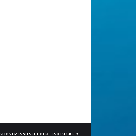
ŠNO
KNJIŽEVNO VEČE KIKIĆEVIH SUSRETA