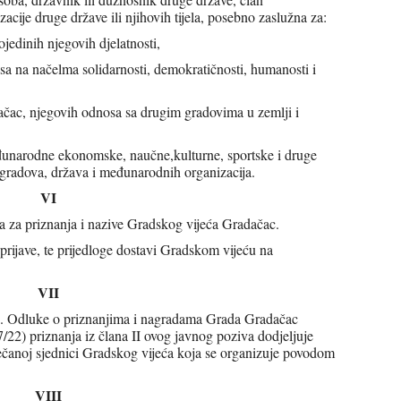
ije druge države ili njihovih tijela, posebno zaslužna za:
ojedinih njegovih djelatnosti,
a na načelma solidarnosti, demokratičnosti, humanosti i
ačac, njegovih odnosa sa drugim gradovima u zemlji i
mđunarodne ekonomske, naučne,kulturne, sportske i druge
 gradova, država i međunarodnih organizacija.
VI
a za priznanja i nazive Gradskog vijeća Gradačac.
prijave, te prijedloge dostavi Gradskom vijeću na
VII
22. Odluke o priznanjima i nagradama Grada Gradačac
/22) priznanja iz člana II ovog javnog poziva dodjeljuje
svečanoj sjednici Gradskog vijeća koja se organizuje povodom
.
VIII