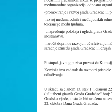
međunarodne organizacije, odnosno organizac
-promoviranje i razvoj grada Gradačac ili p
-razvoj međunarodnih i međuljudskih odnos
tolerancije među ljudima,
-unapređenje položaja i ugleda grada Grad
inostranstvu,
-naročit doprinos razvoju i učvršćivanju 
saradnje između grada Gradačac i i drugih
Postupak javnog poziva provest će Komisij
Komisija ima zadatak da razmotri prispjele 
odlučivanje.
U skladu sa članom 13. stav 1. i članom 
(“Službeni glasnik Grada Gradačac” broj: 7
Gradsko vijeće, a ista će biti uručena na 
22. oktobra Dana Grada Gradačac