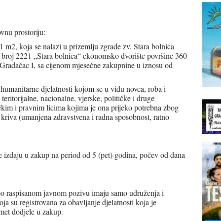
vnu prostoriju:
2, koja se nalazi u prizemlju zgrade zv. Stara bolnica
 broj 2221 „Stara bolnica“ ekonomsko dvorište površine 360
Gradačac I, sa cijenom mjesečne zakupnine u iznosu od
a humanitarne djelatnosti kojom se u vidu novca, roba i
eritorijalne, nacionalne, vjerske, političke i druge
čkim i pravnim licima kojima je ona prijeko potrebna zbog
u kriva (umanjena zdravstvena i radna sposobnost, ratno
se izdaju u zakup na period od 5 (pet) godina, počev od dana
po raspisanom javnom pozivu imaju samo udruženja i
ja su registrovana za obavljanje djelatnosti koja je
dmet dodjele u zakup.