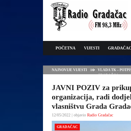
POČETNA
VIJESTI
GRADAČA
NAJNOVIJE VIJESTI
VLADA TK – POTP
GRADAČCA
JAVNI POZIV za prikup
organizacija, radi dodje
vlasništvu Grada Grada
12/05/2022 | objavio
Radio Gradačac
GRADAČAC