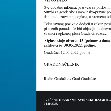
Sve dodatne informacije u vezi sa poslovn
Službi za geodetske i imovinsko-pravne po
danom do zatvaranja oglasa, u vremenu od
Tekst javnog poziva o dodjeli u zakup poslo
pismenih ponuda, će biti objavljen u dnev
stranici i oglasnoj ploči Grada Gradačac.
Oglas ostaje otvoren 15 (petnaest) dan
zahtjeva je_30.05.2022. godine.
Gradačac, 12
GRADONAČELNIK
Edis D
Radio Gradačac / Grad Gradačac
SVEČANO
OTVARANJE SVIRAČKE DŽAMIJE –
04.10.2025.