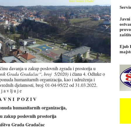
Servi
Javni
ostva
provo
zaštit
Ejub 
majst
inu davanja u zakup poslovnih zgrada i prostorija u
asnik Grada Gradačac“, broj 5/2020)
i člana 4. Odluke o
 ponuda humanitarnih organizacija, kao i udruženja i
rivrednih djelatnosti, broj: 01-04-95/22 od 31.03.2022.
a v lj u j e
A V N I P O Z I V
ponuda humanitarnih organizacija,
 u zakup poslovnih prostorija
ništvu Grada Gradačac