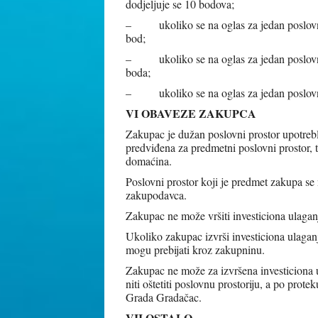
dodjeljuje se 10 bodova;
– ukoliko se na oglas za jedan poslovni p
bod;
– ukoliko se na oglas za jedan poslovni p
boda;
– ukoliko se na oglas za jedan poslovni p
VI OBAVEZE ZAKUPCA
Zakupac je dužan poslovni prostor upotreblj
predviđena za predmetni poslovni prostor, 
domaćina.
Poslovni prostor koji je predmet zakupa se
zakupodavca.
Zakupac ne može vršiti investiciona ulagan
Ukoliko zakupac izvrši investiciona ulaganj
mogu prebijati kroz zakupninu.
Zakupac ne može za izvršena investiciona u
niti oštetiti poslovnu prostoriju, a po pro
Grada Gradačac.
VII OSTALO