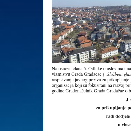
Na osnovu člana 5. Odluke o uslovima i nač
vlasništvu Grada Gradačac
(„Službeni gl
raspisivanju javnog poziva za prikupljanje
organizacija koji su fokusirani na razvoj p
godine Gradonačelnik Grada Gradačac o b j 
J 
za prikupljanje 
radi dodjele
u vlas