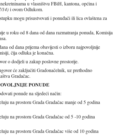
nekretninama u vlasništvu FBiH, kantona, općina i
7/14)
i ovom Odlukom.
tupku mogu prisustvovati i ponuđači ili lica ovlaštena za
 roku od 8 dana od dana razmatranja ponuda, Komisija
asa.
na od dana prijema obavijesti o izboru najpovoljnije
isiji, čija odluka je konačna.
vor o dodjeli u zakup poslovne prostorije.
ovor će zaključiti Gradonačelnik, uz prethodno
laštva Gradačac.
POVOLJNIJE PONUDE
odovati ponude na sljedeći način:
eluju na prostoru Grada Gradačac manje od 5 godina
luju na prostoru Grada Gradačac od 5 -10 godina
luju na prostoru Grada Gradačac više od 10 godina