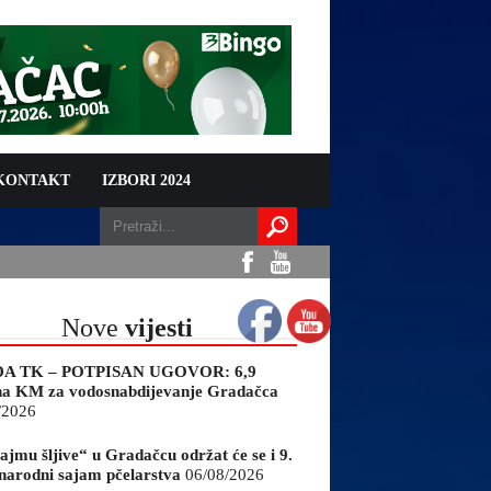
 KONTAKT
IZBORI 2024
Nove
vijesti
A TK – POTPISAN UGOVOR: 6,9
na KM za vodosnabdijevanje Gradačca
/2026
ajmu šljive“ u Gradačcu održat će se i 9.
arodni sajam pčelarstva
06/08/2026