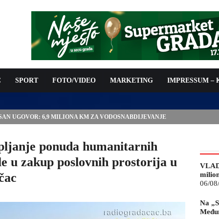
C
SPORT
FOTO/VIDEO
MARKETING
IMPRESSUM –
ISAN UGOVOR: 6,9 MILIONA KM ZA VODOSNABDIJEVANJE
ljanje ponuda humanitarnih
le u zakup poslovnih prostorija u
VLAD
čac
milio
06/08
Na „S
Međun