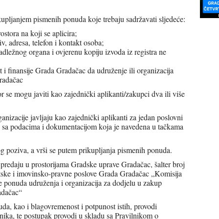
kupljanjem pismenih ponuda koje trebaju sadržavati sljedeće:
tora na koji se aplicira;
, adresa, telefon i kontakt osoba;
nadležnog organa i ovjerenu kopiju izvoda iz registra ne
 i finansije Grada Gradačac da udruženje ili organizacija
radačac
or se mogu javiti kao zajednički aplikanti/zakupci dva ili više
rganizacije javljaju kao zajednički aplikanti za jedan poslovni
avu sa podacima i dokumentacijom koja je navedena u tačkama
g poziva, a vrši se putem prikupljanja pismenih ponuda.
predaju u prostorijama Gradske uprave Gradačac, šalter broj
etske i imovinsko-pravne poslove Grada Gradačac „Komisija
e ponuda udruženja i organizacija za dodjelu u zakup
adačac“
da, kao i blagovremenost i potpunost istih, provodi
ika, te postupak provodi u skladu sa Pravilnikom o