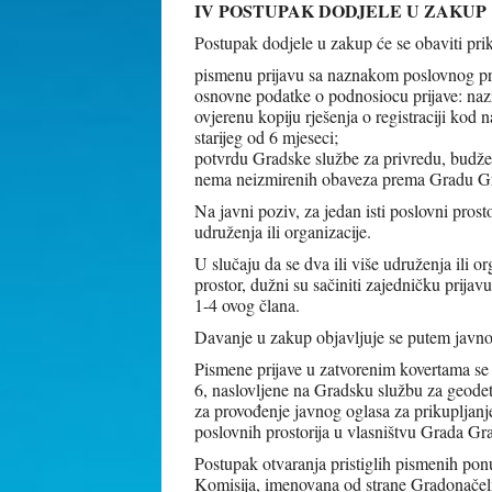
IV POSTUPAK DODJELE U ZAKUP
Postupak dodjele u zakup će se obaviti pri
pismenu prijavu sa naznakom poslovnog pros
osnovne podatke o podnosiocu prijave: naziv
ovjerenu kopiju rješenja o registraciji kod 
starijeg od 6 mjeseci;
potvrdu Gradske službe za privredu, budžet
nema neizmirenih obaveza prema Gradu G
Na javni poziv, za jedan isti poslovni prost
udruženja ili organizacije.
U slučaju da se dva ili više udruženja ili o
prostor, dužni su sačiniti zajedničku prij
1-4 ovog člana.
Davanje u zakup objavljuje se putem javno
Pismene prijave u zatvorenim kovertama se 
6, naslovljene na Gradsku službu za geod
za provođenje javnog oglasa za prikupljanj
poslovnih prostorija u vlasništvu Grada Gr
Postupak otvaranja pristiglih pismenih ponu
Komisija, imenovana od strane Gradonačeln