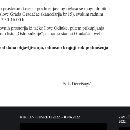
im prostorom koje su predmet javnog oglasa se mogu dobiti u
slove Grada Gradačac (kancelarija br.15), svakim radnim
 7.30-16.00 h.
vnih prostorija iz tačke I ove Odluke, putem prikupljanja
nom listu „Oslobođenje“, na radio stanici Gradačac, web
a od dana objavljivanja, odnosno krajnji rok podnošenja
.05.2022.godine
ervišagić
KIKIĆEVI
SUSRETI 2022. – 03.06.2022.
ZAVR
2022. –