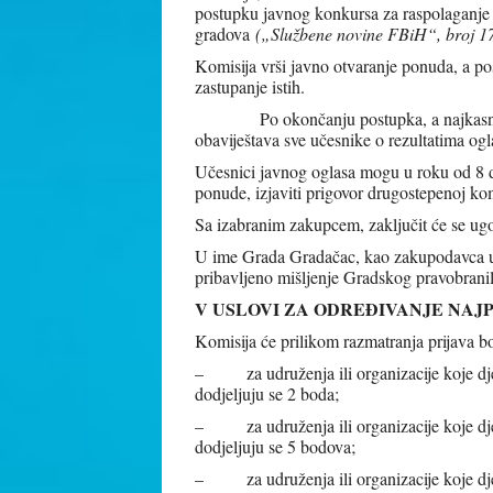
postupku javnog konkursa za raspolaganje 
gradova
(„Službene novine FBiH“, broj 1
Komisija vrši javno otvaranje ponuda, a pos
zastupanje istih.
Po okončanju postupka, a najkasnije u
obaviještava sve učesnike o rezultatima ogl
Učesnici javnog oglasa mogu u roku od 8 da
ponude, izjaviti prigovor drugostepenoj kom
Sa izabranim zakupcem, zaključit će se ugo
U ime Grada Gradačac, kao zakupodavca ug
pribavljeno mišljenje Gradskog pravobrani
V USLOVI ZA ODREĐIVANJE NAJ
Komisija će prilikom razmatranja prijava b
– za udruženja ili organizacije koje dj
dodjeljuju se 2 boda;
– za udruženja ili organizacije koje dje
dodjeljuju se 5 bodova;
– za udruženja ili organizacije koje dje