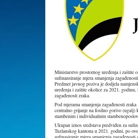
Ministarstvo prostornog uređenja i zaštite 
sufinansiranje mjera smanjenja zagađenosti
Predmet javnog poziva je dodjela namjensk
uređenja i zaštite okolice za 2021. godinu,
zagađenosti zraka.
Pod mjerama smanjenja zagađenosti zraka p
centralno grijanje na fosilno gorivo (ugalj
stambenim i individualnim stambenoposlov
Ukupan iznos sredstava predviđen za sufin
Tuzlanskog kantona u 2021. godini, po ov
sufinasiranje mjera smanjenja zagađenosti 