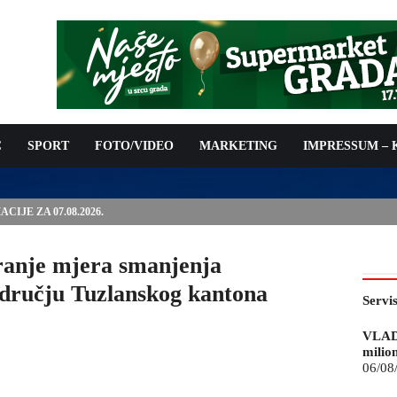
C
SPORT
FOTO/VIDEO
MARKETING
IMPRESSUM –
ISAN UGOVOR: 6,9 MILIONA KM ZA VODOSNABDIJEVANJE
iranje mjera smanjenja
odručju Tuzlanskog kantona
Servi
VLAD
milio
06/08