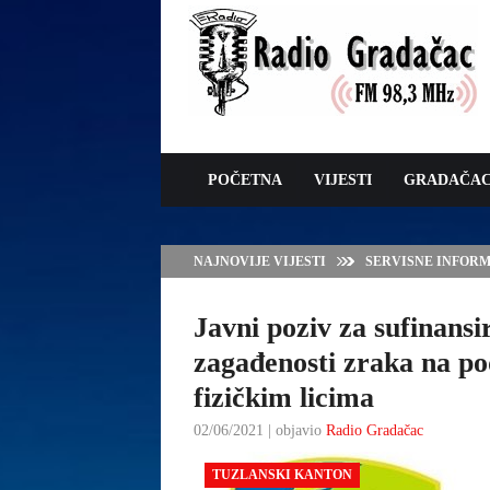
POČETNA
VIJESTI
GRADAČA
NAJNOVIJE VIJESTI
VLADA TK – POTP
GRADAČCA
Javni poziv za sufinans
zagađenosti zraka na p
fizičkim licima
02/06/2021 | objavio
Radio Gradačac
TUZLANSKI KANTON