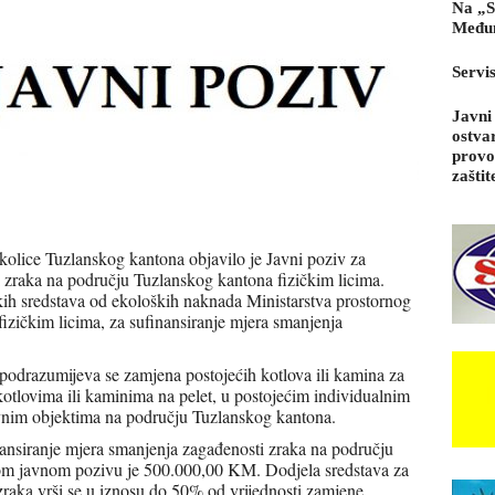
Na „S
Međun
Servi
Javni
ostva
provo
zaštit
okolice Tuzlanskog kantona objavilo je Javni poziv za
 zraka na području Tuzlanskog kantona fizičkim licima.
ih sredstava od ekoloških naknada Ministarstva prostornog
 fizičkim licima, za sufinansiranje mjera smanjenja
odrazumijeva se zamjena postojećih kotlova ili kamina za
) kotlovima ili kaminima na pelet, u postojećim individualnim
nim objektima na području Tuzlanskog kantona.
ansiranje mjera smanjenja zagađenosti zraka na području
om javnom pozivu je 500.000,00 KM. Dodjela sredstava za
zraka vrši se u iznosu do 50% od vrijednosti zamjene