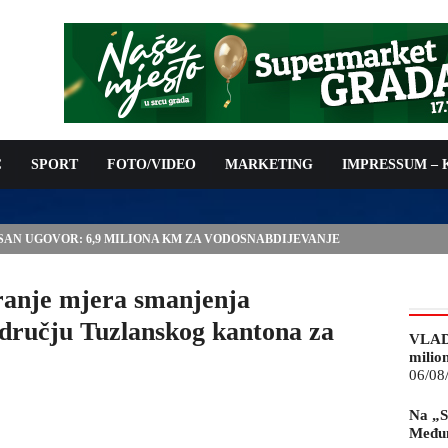
C
SPORT
FOTO/VIDEO
MARKETING
IMPRESSUM –
ISAN UGOVOR: 6,9 MILIONA KM ZA VODOSNABDIJEVANJE
iranje mjera smanjenja
odručju Tuzlanskog kantona za
VLAD
milio
06/08
Na „S
Međun