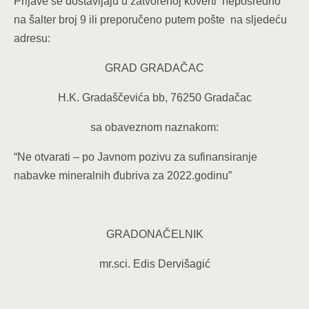
Prijave se dostavljaju u zatvorenoj koverti neposredno
na šalter broj 9 ili preporučeno putem pošte na sljedeću
adresu:
GRAD GRADAČAC
H.K. Gradaščevića bb, 76250 Gradačac
sa obaveznom naznakom:
“Ne otvarati – po Javnom pozivu za sufinansiranje
nabavke mineralnih đubriva za 2022.godinu”
GRADONAČELNIK
mr.sci. Edis Dervišagić