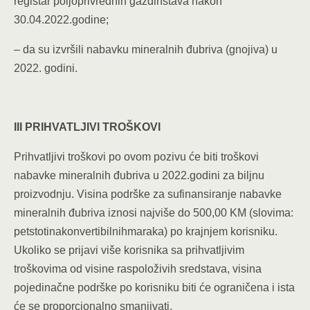
registar poljoprivrednih gazdinstava nakon
30.04.2022.godine;
– da su izvršili nabavku mineralnih đubriva (gnojiva) u
2022. godini.
III PRIHVATLJIVI TROŠKOVI
Prihvatljivi troškovi po ovom pozivu će biti troškovi
nabavke mineralnih đubriva u 2022.godini za biljnu
proizvodnju. Visina podrške za sufinansiranje nabavke
mineralnih đubriva iznosi najviše do 500,00 KM (slovima:
petstotinakonvertibilnihmaraka) po krajnjem korisniku.
Ukoliko se prijavi više korisnika sa prihvatljivim
troškovima od visine raspoloživih sredstava, visina
pojedinačne podrške po korisniku biti će ograničena i ista
će se proporcionalno smanjivati.