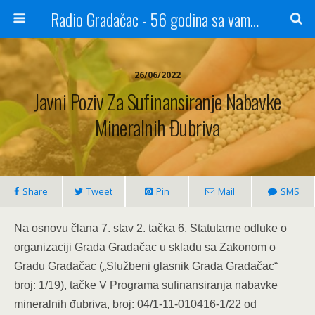
Radio Gradačac - 56 godina sa vama...
26/06/2022
Javni Poziv Za Sufinansiranje Nabavke
Mineralnih Đubriva
Share
Tweet
Pin
Mail
SMS
Na osnovu člana 7. stav 2. tačka 6. Statutarne odluke o
organizaciji Grada Gradačac u skladu sa Zakonom o
Gradu Gradačac („Službeni glasnik Grada Gradačac“
broj: 1/19), tačke V Programa sufinansiranja nabavke
mineralnih đubriva, broj: 04/1-11-010416-1/22 od